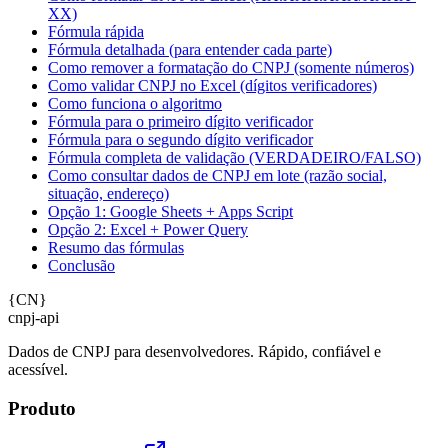
XX)
Fórmula rápida
Fórmula detalhada (para entender cada parte)
Como remover a formatação do CNPJ (somente números)
Como validar CNPJ no Excel (dígitos verificadores)
Como funciona o algoritmo
Fórmula para o primeiro dígito verificador
Fórmula para o segundo dígito verificador
Fórmula completa de validação (VERDADEIRO/FALSO)
Como consultar dados de CNPJ em lote (razão social,
situação, endereço)
Opção 1: Google Sheets + Apps Script
Opção 2: Excel + Power Query
Resumo das fórmulas
Conclusão
{
CN
}
cnpj
-
api
Dados de CNPJ para desenvolvedores. Rápido, confiável e
acessível.
Produto