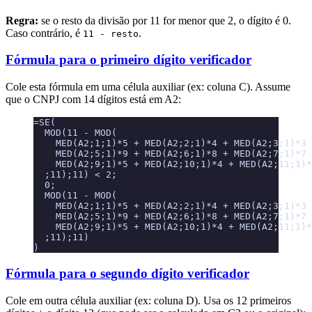
Regra:
se o resto da divisão por 11 for menor que 2, o dígito é 0.
Caso contrário, é
.
11 - resto
Fórmula para o primeiro dígito verificador
Cole esta fórmula em uma célula auxiliar (ex: coluna C). Assume
que o CNPJ com 14 dígitos está em A2:
=SE(
  MOD(11 - MOD(
    MED(A2;1;1)*5 + MED(A2;2;1)*4 + MED(A2;3;1)*3 
    MED(A2;5;1)*9 + MED(A2;6;1)*8 + MED(A2;7;1)*7 
    MED(A2;9;1)*5 + MED(A2;10;1)*4 + MED(A2;11;1)*
  ;11);11) < 2;
  0;
  MOD(11 - MOD(
    MED(A2;1;1)*5 + MED(A2;2;1)*4 + MED(A2;3;1)*3 
    MED(A2;5;1)*9 + MED(A2;6;1)*8 + MED(A2;7;1)*7 
    MED(A2;9;1)*5 + MED(A2;10;1)*4 + MED(A2;11;1)*
  ;11);11)
)
Fórmula para o segundo dígito verificador
Cole em outra célula auxiliar (ex: coluna D). Usa os 12 primeiros