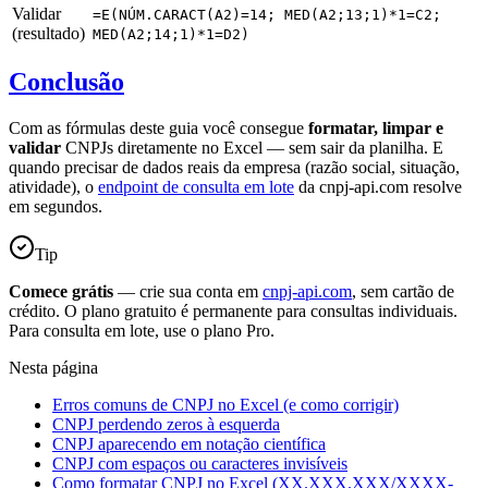
Validar
=E(NÚM.CARACT(A2)=14; MED(A2;13;1)*1=C2;
(resultado)
MED(A2;14;1)*1=D2)
Conclusão
Com as fórmulas deste guia você consegue
formatar, limpar e
validar
CNPJs diretamente no Excel — sem sair da planilha. E
quando precisar de dados reais da empresa (razão social, situação,
atividade), o
endpoint de consulta em lote
da cnpj-api.com resolve
em segundos.
Tip
Comece grátis
— crie sua conta em
cnpj-api.com
, sem cartão de
crédito. O plano gratuito é permanente para consultas individuais.
Para consulta em lote, use o plano Pro.
Nesta página
Erros comuns de CNPJ no Excel (e como corrigir)
CNPJ perdendo zeros à esquerda
CNPJ aparecendo em notação científica
CNPJ com espaços ou caracteres invisíveis
Como formatar CNPJ no Excel (XX.XXX.XXX/XXXX-