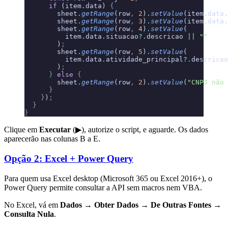
      if
 (item
.
data) 
{
        sheet
.
getRange
(row
,
 2
)
.
setValue
(item
.
data
.
        sheet
.
getRange
(row
,
 3
)
.
setValue
(item
.
data
.
        sheet
.
getRange
(row
,
 4
)
.
setValue
(
          item
.
data
.
situacao
?.
descricao 
||
 ""
        )
;
        sheet
.
getRange
(row
,
 5
)
.
setValue
(
          item
.
data
.
atividade_principal
?.
descricao
        )
;
      }
 else
 {
        sheet
.
getRange
(row
,
 2
)
.
setValue
(
"CNPJ não 
      }
    }
)
;
  }
}
Clique em
Executar
(▶), autorize o script, e aguarde. Os dados
aparecerão nas colunas B a E.
Opção 2: Excel + Power Query
Para quem usa Excel desktop (Microsoft 365 ou Excel 2016+), o
Power Query permite consultar a API sem macros nem VBA.
No Excel, vá em
Dados → Obter Dados → De Outras Fontes →
Consulta Nula
.