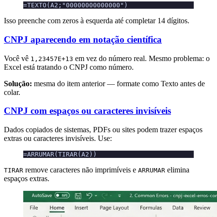
=TEXTO(A2;"00000000000000")
Isso preenche com zeros à esquerda até completar 14 dígitos.
CNPJ aparecendo em notação científica
Você vê
em vez do número real. Mesmo problema: o
1,23457E+13
Excel está tratando o CNPJ como número.
Solução:
mesma do item anterior — formate como Texto antes de
colar.
CNPJ com espaços ou caracteres invisíveis
Dados copiados de sistemas, PDFs ou sites podem trazer espaços
extras ou caracteres invisíveis. Use:
=ARRUMAR(TIRAR(A2))
remove caracteres não imprimíveis e
elimina
TIRAR
ARRUMAR
espaços extras.