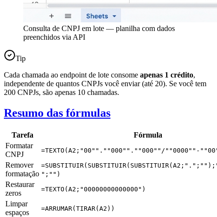
Consulta de CNPJ em lote — planilha com dados
preenchidos via API
Tip
Cada chamada ao endpoint de lote consome
apenas 1 crédito
,
independente de quantos CNPJs você enviar (até 20). Se você tem
200 CNPJs, são apenas 10 chamadas.
Resumo das fórmulas
Tarefa
Fórmula
Formatar
=TEXTO(A2;"00"".""000"".""000""/""0000""-""00
CNPJ
Remover
=SUBSTITUIR(SUBSTITUIR(SUBSTITUIR(A2;".";"");
formatação
";"")
Restaurar
=TEXTO(A2;"00000000000000")
zeros
Limpar
=ARRUMAR(TIRAR(A2))
espaços