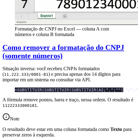
Formatação de CNPJ no Excel — coluna A com
números e coluna B formatada
Como remover a formatação do CNPJ
(somente números)
Situação inversa: você recebeu CNPJs formatados
(
) e precisa apenas dos 14 dígitos para
11.222.333/0001-81
importar em um sistema ou consultar via API.
=SUBSTITUIR(SUBSTITUIR(SUBSTITUIR(A2;".";"");"/";"
A fórmula remove pontos, barra e traço, nessa ordem. O resultado é
.
11222333000181
Note
O resultado deve estar em uma coluna formatada como
Texto
para
preservar zeros à esquerda.