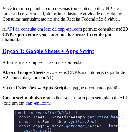
Você tem uma planilha com dezenas (ou centenas) de CNPJs e
precisa da razão social, situação cadastral e atividade de cada um.
Consultar manualmente no site da Receita Federal não é viável.
A
API de consulta em lote da cnpj-api.com
permite consultar
até 20
CNPJs por requisição
, consumindo apenas
1 crédito por
chamada
.
Opção 1: Google Sheets + Apps Script
A forma mais simples — sem instalar nada.
Abra o Google Sheets
e cole seus CNPJs na coluna A (a partir de
A2, com cabeçalho em A1).
Vá em
Extensões → Apps Script
e apague o conteúdo padrão.
Cole o script abaixo
e substitua
pelo seu token de API
SEU_TOKEN
(crie um em
cnpj-api.com
):
function
 consultarCNPJs
()
 {
  const
 sheet 
=
 SpreadsheetApp
.
getActiveSheet
()
;
  const
 lastRow 
=
 sheet
.
getLastRow
()
;
  const
 cnpjs 
=
 sheet
.
getRange
(
"A2:A"
 +
 lastRow)
    .
getValues
()