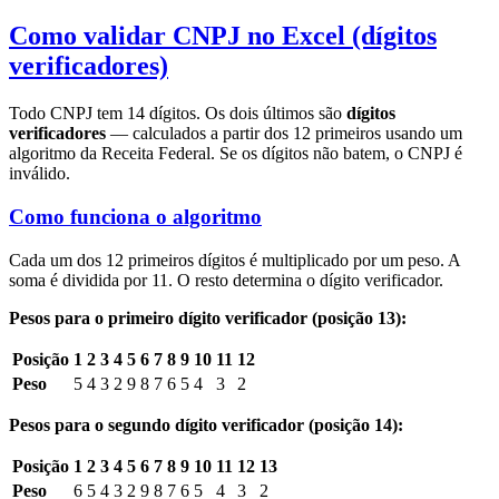
Como validar CNPJ no Excel (dígitos
verificadores)
Todo CNPJ tem 14 dígitos. Os dois últimos são
dígitos
verificadores
— calculados a partir dos 12 primeiros usando um
algoritmo da Receita Federal. Se os dígitos não batem, o CNPJ é
inválido.
Como funciona o algoritmo
Cada um dos 12 primeiros dígitos é multiplicado por um peso. A
soma é dividida por 11. O resto determina o dígito verificador.
Pesos para o primeiro dígito verificador (posição 13):
Posição
1
2
3
4
5
6
7
8
9
10
11
12
Peso
5
4
3
2
9
8
7
6
5
4
3
2
Pesos para o segundo dígito verificador (posição 14):
Posição
1
2
3
4
5
6
7
8
9
10
11
12
13
Peso
6
5
4
3
2
9
8
7
6
5
4
3
2