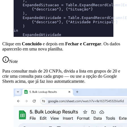
    ),
    ExpandedSituacao = Table.ExpandRecordColumn(Ex
        {"descricao"}, {"Situação"}
    ),
    ExpandedAtividade = Table.ExpandRecordColumn(E
        {"descricao"}, {"Atividade Principal"}
    )
in
    ExpandedAtividade
Clique em
Concluído
e depois em
Fechar e Carregar
. Os dados
aparecerão em uma nova planilha.
Note
Para consultar mais de 20 CNPJs, divida a lista em grupos de 20 e
crie uma consulta para cada grupo — ou use a opção do Google
Sheets acima, que já faz isso automaticamente.