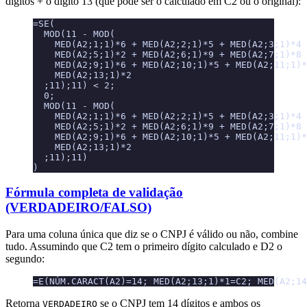
dígitos + o dígito 13 (que pode ser o calculado em C2 ou o original):
=SE(
  MOD(11 - MOD(
    MED(A2;1;1)*6 + MED(A2;2;1)*5 + MED(A2;3;1)*4 
    MED(A2;5;1)*2 + MED(A2;6;1)*9 + MED(A2;7;1)*8 
    MED(A2;9;1)*6 + MED(A2;10;1)*5 + MED(A2;11;1)*
    MED(A2;13;1)*2
  ;11);11) < 2;
  0;
  MOD(11 - MOD(
    MED(A2;1;1)*6 + MED(A2;2;1)*5 + MED(A2;3;1)*4 
    MED(A2;5;1)*2 + MED(A2;6;1)*9 + MED(A2;7;1)*8 
    MED(A2;9;1)*6 + MED(A2;10;1)*5 + MED(A2;11;1)*
    MED(A2;13;1)*2
  ;11);11)
)
Fórmula completa de validação
(VERDADEIRO/FALSO)
Para uma coluna única que diz se o CNPJ é válido ou não, combine
tudo. Assumindo que C2 tem o primeiro dígito calculado e D2 o
segundo:
=E(NÚM.CARACT(A2)=14; MED(A2;13;1)*1=C2; MED(A2;14
Retorna
se o CNPJ tem 14 dígitos e ambos os
VERDADEIRO