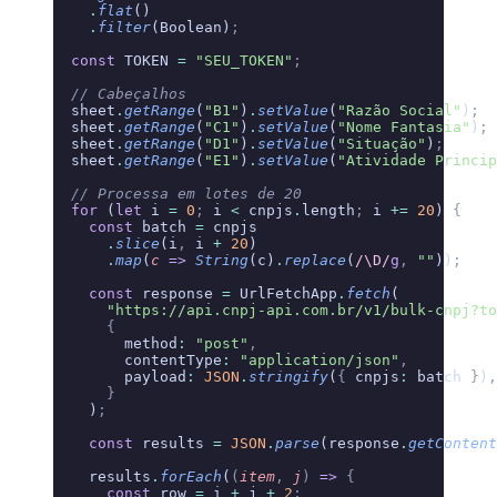
    .
flat
()
    .
filter
(Boolean)
;
  const
 TOKEN 
=
 "SEU_TOKEN"
;
  // Cabeçalhos
  sheet
.
getRange
(
"B1"
)
.
setValue
(
"Razão Social"
)
;
  sheet
.
getRange
(
"C1"
)
.
setValue
(
"Nome Fantasia"
)
;
  sheet
.
getRange
(
"D1"
)
.
setValue
(
"Situação"
)
;
  sheet
.
getRange
(
"E1"
)
.
setValue
(
"Atividade Princip
  // Processa em lotes de 20
  for
 (
let
 i 
=
 0
;
 i 
<
 cnpjs
.
length
;
 i 
+=
 20
) 
{
    const
 batch 
=
 cnpjs
      .
slice
(i
,
 i 
+
 20
)
      .
map
(
c
 =>
 String
(c)
.
replace
(
/\D/
g
,
 ""
))
;
    const
 response 
=
 UrlFetchApp
.
fetch
(
      "https://api.cnpj-api.com.br/v1/bulk-cnpj?to
      {
        method
:
 "post"
,
        contentType
:
 "application/json"
,
        payload
:
 JSON
.
stringify
(
{
 cnpjs
:
 batch 
}
)
,
      }
    )
;
    const
 results 
=
 JSON
.
parse
(response
.
getContent
    results
.
forEach
(
(
item
,
 j
)
 =>
 {
      const
 row 
=
 i 
+
 j 
+
 2
;