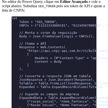
No editor do Power Query, clique em
Editor Avançado
e cole o
script abaixo. Substitua
pelo seu token de API e ajuste a
SEU_TOKEN
lista de CNPJs:
let
    Token = "SEU_TOKEN",
    CNPJs = {"11222333000181", "01234567000189", "
    // Monta o corpo da requisição
    Body = Json.FromValue([cnpjs = CNPJs]),
    // Chama a API
    Response = Web.Contents(
        "https://api.cnpj-api.com.br/v1/bulk-cnpj?
        [
            Headers = [#"Content-Type" = "applicat
            Content = Body
        ]
    ),
    // Converte a resposta JSON em tabela
    JsonResponse = Json.Document(Response),
    ToTable = Table.FromList(JsonResponse, Splitte
    Expanded = Table.ExpandRecordColumn(ToTable, 
    // Expande os campos da empresa
    ExpandedData = Table.ExpandRecordColumn(Expand
        {"razao_social", "nome_fantasia", "situaca
        {"Razão Social", "Nome Fantasia", "Situaçã