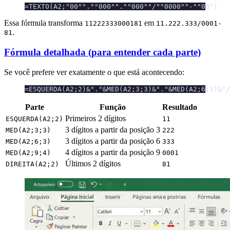
=TEXTO(A2;"00"".""000"".""000""/""0000""-""00")
Essa fórmula transforma
em
11222333000181
11.222.333/0001-
.
81
Fórmula detalhada (para entender cada parte)
Se você prefere ver exatamente o que está acontecendo:
=ESQUERDA(A2;2)&"."&MED(A2;3;3)&"."&MED(A2;6;3)&"/
Parte
Função
Resultado
Primeiros 2 dígitos
ESQUERDA(A2;2)
11
3 dígitos a partir da posição 3
MED(A2;3;3)
222
3 dígitos a partir da posição 6
MED(A2;6;3)
333
4 dígitos a partir da posição 9
MED(A2;9;4)
0001
Últimos 2 dígitos
DIREITA(A2;2)
81