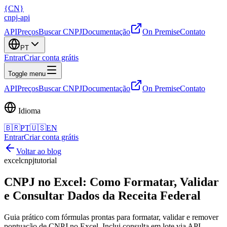
{
CN
}
cnpj
-
api
API
Preços
Buscar CNPJ
Documentação
On Premise
Contato
PT
Entrar
Criar conta grátis
Toggle menu
API
Preços
Buscar CNPJ
Documentação
On Premise
Contato
Idioma
🇧🇷
PT
🇺🇸
EN
Entrar
Criar conta grátis
Voltar ao blog
excel
cnpj
tutorial
CNPJ no Excel: Como Formatar, Validar
e Consultar Dados da Receita Federal
Guia prático com fórmulas prontas para formatar, validar e remover
pontuação de CNPJ no Excel. Inclui consulta em lote via API.