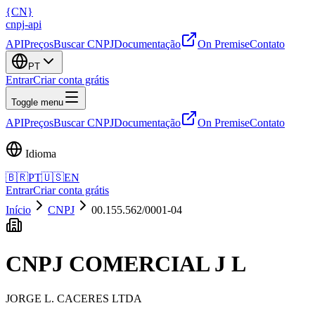
{
CN
}
cnpj
-
api
API
Preços
Buscar CNPJ
Documentação
On Premise
Contato
PT
Entrar
Criar conta grátis
Toggle menu
API
Preços
Buscar CNPJ
Documentação
On Premise
Contato
Idioma
🇧🇷
PT
🇺🇸
EN
Entrar
Criar conta grátis
Início
CNPJ
00.155.562/0001-04
CNPJ
COMERCIAL J L
JORGE L. CACERES LTDA