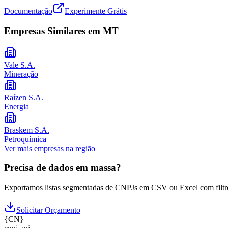
Documentação
Experimente Grátis
Empresas Similares em
MT
Vale S.A.
Mineração
Raízen S.A.
Energia
Braskem S.A.
Petroquímica
Ver mais empresas na região
Precisa de dados em massa?
Exportamos listas segmentadas de CNPJs em CSV ou Excel com filtr
Solicitar Orçamento
{
CN
}