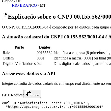
Cidade / UF
RIO BRANCO
/
MT
Explicação sobre o CNPJ 00.155.562/00
O CNPJ 00.155.562/0001-04 é composto por 14 dígitos, cada grupo co
A situação cadastral do CNPJ 00.155.562/0001-04 é A
Parte
Dígitos
Raiz
00155562
Identifica a empresa (8 primeiros díg
Ordem
0001
Identifica a matriz (0001) ou filial (
Dígitos Verificadores
04
Dois dígitos calculados a partir dos 
Acesse esses dados via API
Integre consulta de dados cadastrais em tempo real diretamente no s
GET Request
Copy
curl -H "Authorization: Bearer YOUR_TOKEN" \

  "https://api.cnpj-api.com/v1/cnpj/00155562000104"