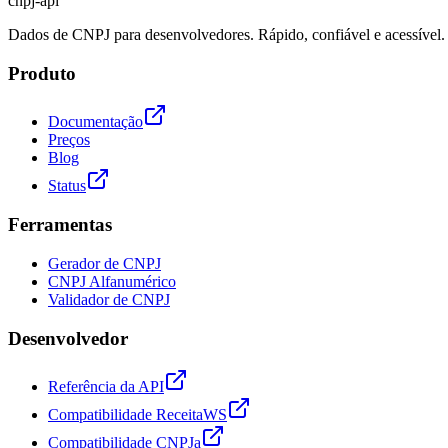
cnpj
-
api
Dados de CNPJ para desenvolvedores. Rápido, confiável e acessível.
Produto
Documentação
Preços
Blog
Status
Ferramentas
Gerador de CNPJ
CNPJ Alfanumérico
Validador de CNPJ
Desenvolvedor
Referência da API
Compatibilidade ReceitaWS
Compatibilidade CNPJa