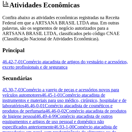
Atividades Econômicas
Confira abaixo as atividades econômicas registradas na Receita
Federal em que a ARTSANA BRASIL LTDA atua. Em outras
palavras, são os segmentos de negócio autorizados para a
ARTSANA BRASIL LTDA, classificados pelo código CNAE
(Classificação Nacional de Atividades Econômicas).
Principal
46.42-7-01
Comércio atacadista de artigos do vestuário e acessórios,
exceto profissionais e de segurança
Secundárias
45.30-7-03
Comércio a varejo de peças e acessórios novos para
veículos automotores
46.45-1-01
Comércio atacadista de
instrumentos e materiais para uso médico, cirúrgico, hospitalar e de
laboratórios
46.46-0-01
Comércio atacadista de cosméticos e
produtos de perfumaria
46.46-0-02
Comércio atacadista de produtos
de higiene pessoal
46.49-4-99
Comércio atacadista de outros
equipamentos e artigos de uso pessoal e doméstico não
especificados anteriormente
46.93-1-00
Comércio atacadista de