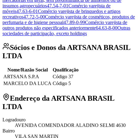
mercadorias em geral, sem predominância de alimentos ou de
insumos agropecuários
47.54-7-01
Comércio varejista de
móveis
47.63-6-01
Comércio varejista de brinquedos e artigos
recreativos
47.72-5-00
Comércio varejista de cosméticos, produtos de
perfumaria e de higiene pessoal
47.89-0-99
Comércio varejista de
outros produtos não especificados anteriormente
64.63-8-00
Outras
sociedades de participação, exceto holdings
Sócios e Donos da ARTSANA BRASIL
LTDA
Nome/Razão Social
Qualificação
ARTSANA S.P.A
Código 37
MARCELO DA LUCA
Código 5
Endereço da ARTSANA BRASIL
LTDA
Logradouro
AVENIDA COMENDADOR ALADINO SELMI 4630
Bairro
VILA SAN MARTIN