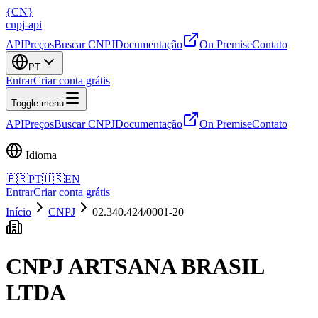
{
CN
}
cnpj
-
api
API
Preços
Buscar CNPJ
Documentação
On Premise
Contato
PT
Entrar
Criar conta grátis
Toggle menu
API
Preços
Buscar CNPJ
Documentação
On Premise
Contato
Idioma
🇧🇷
PT
🇺🇸
EN
Entrar
Criar conta grátis
Início
CNPJ
02.340.424/0001-20
CNPJ
ARTSANA BRASIL
LTDA