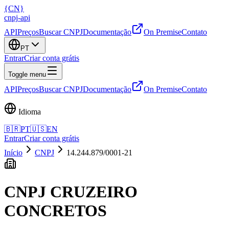
{
CN
}
cnpj
-
api
API
Preços
Buscar CNPJ
Documentação
On Premise
Contato
PT
Entrar
Criar conta grátis
Toggle menu
API
Preços
Buscar CNPJ
Documentação
On Premise
Contato
Idioma
🇧🇷
PT
🇺🇸
EN
Entrar
Criar conta grátis
Início
CNPJ
14.244.879/0001-21
CNPJ
CRUZEIRO
CONCRETOS