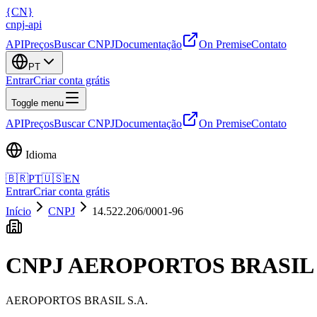
{
CN
}
cnpj
-
api
API
Preços
Buscar CNPJ
Documentação
On Premise
Contato
PT
Entrar
Criar conta grátis
Toggle menu
API
Preços
Buscar CNPJ
Documentação
On Premise
Contato
Idioma
🇧🇷
PT
🇺🇸
EN
Entrar
Criar conta grátis
Início
CNPJ
14.522.206/0001-96
CNPJ
AEROPORTOS BRASIL 
AEROPORTOS BRASIL S.A.