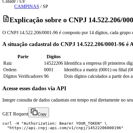
Cidade / UF
CAMPINAS
/
SP
Explicação sobre o CNPJ 14.522.206/00
O CNPJ 14.522.206/0001-96 é composto por 14 dígitos, cada grupo co
A situação cadastral do CNPJ 14.522.206/0001-96 é A
Parte
Dígitos
Raiz
14522206
Identifica a empresa (8 primeiros díg
Ordem
0001
Identifica a matriz (0001) ou filial (
Dígitos Verificadores
96
Dois dígitos calculados a partir dos 
Acesse esses dados via API
Integre consulta de dados cadastrais em tempo real diretamente no s
GET Request
Copy
curl -H "Authorization: Bearer YOUR_TOKEN" \

  "https://api.cnpj-api.com/v1/cnpj/14522206000196"