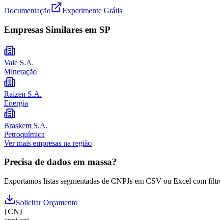
Documentação
Experimente Grátis
Empresas Similares em
SP
Vale S.A.
Mineração
Raízen S.A.
Energia
Braskem S.A.
Petroquímica
Ver mais empresas na região
Precisa de dados em massa?
Exportamos listas segmentadas de CNPJs em CSV ou Excel com filtr
Solicitar Orçamento
{
CN
}