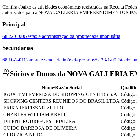
Confira abaixo as atividades econômicas registradas na Recei
autorizados para a NOVA GALLERIA EMPREENDIMENTOS IMOBILIAR
Principal
68.22-6-00
Gestão e administração da propriedade imobiliária
Secundárias
68.10-2-01
Compra e venda de imóveis próprios
52.23-1-00
Estacionam
Sócios e Donos da NOVA GALLERI
Nome/Razão Social
Qualifi
IGUATEMI EMPRESA DE SHOPPING CENTERS S/A
Código 
SHOPPING CENTERS REUNIDOS DO BRASIL LTDA
Código 
ERIKA JEREISSATI ZULLO
Código 
CHARLES WILLIAM KRELL
Código 
DILENE RODRIGUES TEIXEIRA
Código 
GUIDO BARBOSA DE OLIVEIRA
Código 
CIRO ZICA NETO
Código 