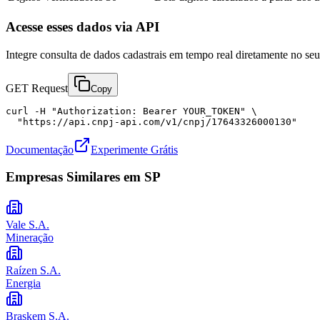
Acesse esses dados via API
Integre consulta de dados cadastrais em tempo real diretamente no s
GET Request
Copy
curl -H "Authorization: Bearer YOUR_TOKEN" \

  "https://api.cnpj-api.com/v1/cnpj/17643326000130"
Documentação
Experimente Grátis
Empresas Similares em
SP
Vale S.A.
Mineração
Raízen S.A.
Energia
Braskem S.A.