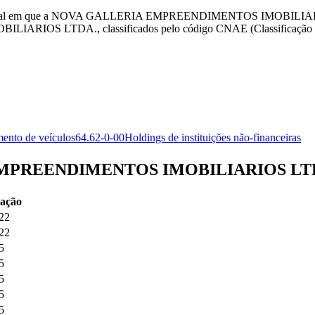
ta Federal em que a NOVA GALLERIA EMPREENDIMENTOS IMOBILIARIOS
IOS LTDA., classificados pelo código CNAE (Classificação Nac
ento de veículos
64.62-0-00
Holdings de instituições não-financeiras
A EMPREENDIMENTOS IMOBILIARIOS LT
cação
22
22
5
5
5
5
5