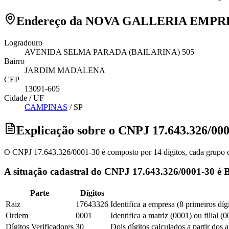
Endereço da NOVA GALLERIA EMP
Logradouro
AVENIDA SELMA PARADA (BAILARINA) 505
Bairro
JARDIM MADALENA
CEP
13091-605
Cidade / UF
CAMPINAS
/
SP
Explicação sobre o CNPJ 17.643.326/00
O CNPJ 17.643.326/0001-30 é composto por 14 dígitos, cada grupo co
A situação cadastral do CNPJ 17.643.326/0001-30 é 
Parte
Dígitos
Raiz
17643326
Identifica a empresa (8 primeiros díg
Ordem
0001
Identifica a matriz (0001) ou filial (
Dígitos Verificadores
30
Dois dígitos calculados a partir dos 