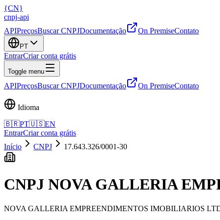
{
CN
}
cnpj
-
api
API
Preços
Buscar CNPJ
Documentação
On Premise
Contato
PT
Entrar
Criar conta grátis
Toggle menu
API
Preços
Buscar CNPJ
Documentação
On Premise
Contato
Idioma
🇧🇷
PT
🇺🇸
EN
Entrar
Criar conta grátis
Início
CNPJ
17.643.326/0001-30
CNPJ
NOVA GALLERIA EMP
NOVA GALLERIA EMPREENDIMENTOS IMOBILIARIOS LT