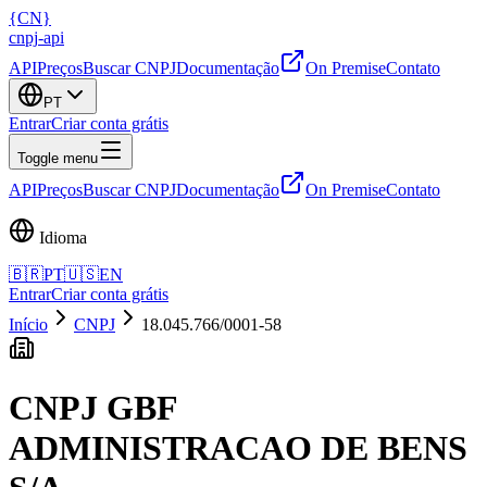
{
CN
}
cnpj
-
api
API
Preços
Buscar CNPJ
Documentação
On Premise
Contato
PT
Entrar
Criar conta grátis
Toggle menu
API
Preços
Buscar CNPJ
Documentação
On Premise
Contato
Idioma
🇧🇷
PT
🇺🇸
EN
Entrar
Criar conta grátis
Início
CNPJ
18.045.766/0001-58
CNPJ
GBF
ADMINISTRACAO DE BENS