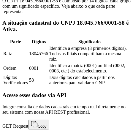
O CNPJ 18.045.766/0001-58 é composto por 14 dígitos, cada grupo
com um significado específico. Veja abaixo o que cada parte
representa:
A situação cadastral do CNPJ 18.045.766/0001-58 é
Ativa.
Parte
Dígitos
Significado
Identifica a empresa (8 primeiros dígitos).
Raiz
18045766
Todas as filiais compartilham a mesma
raiz.
Identifica a matriz (0001) ou filial (0002,
Ordem
0001
0003, etc.) do estabelecimento.
Dígitos
Dois dígitos calculados a partir dos
58
Verificadores
anteriores para validar o CNPJ.
Acesse esses dados via API
Integre consulta de dados cadastrais em tempo real diretamente no
seu sistema com nossa API REST profissional.
GET Request
Copy