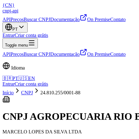
{
CN
}
cnpj
-
api
API
Preços
Buscar CNPJ
Documentação
On Premise
Contato
PT
Entrar
Criar conta grátis
Toggle menu
API
Preços
Buscar CNPJ
Documentação
On Premise
Contato
Idioma
🇧🇷
PT
🇺🇸
EN
Entrar
Criar conta grátis
Início
CNPJ
24.810.255/0001-88
CNPJ
AGROPECUARIA RIO 
MARCELO LOPES DA SILVA LTDA