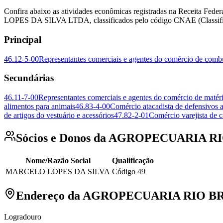
Confira abaixo as atividades econômicas registradas na Receita
LOPES DA SILVA LTDA, classificados pelo código CNAE (Classific
Principal
46.12-5-00
Representantes comerciais e agentes do comércio de combus
Secundárias
46.11-7-00
Representantes comerciais e agentes do comércio de matéri
alimentos para animais
46.83-4-00
Comércio atacadista de defensivos ag
de artigos do vestuário e acessórios
47.82-2-01
Comércio varejista de 
Sócios e Donos da AGROPECUARIA 
Nome/Razão Social
Qualificação
MARCELO LOPES DA SILVA
Código 49
Endereço da AGROPECUARIA RIO 
Logradouro