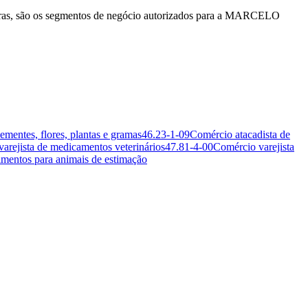
as, são os segmentos de negócio autorizados para a MARCELO
ementes, flores, plantas e gramas
46.23-1-09
Comércio atacadista de
arejista de medicamentos veterinários
47.81-4-00
Comércio varejista
limentos para animais de estimação