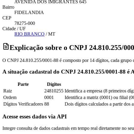
AVENIDA DOS IMIGRANTES 645
Bairro
FIDELANDIA
CEP
78275-000
Cidade / UF
RIO BRANCO
/
MT
Explicação sobre o CNPJ 24.810.255/00
O CNPJ 24.810.255/0001-88 é composto por 14 dígitos, cada grupo co
A situação cadastral do CNPJ 24.810.255/0001-88 é A
Parte
Dígitos
Raiz
24810255
Identifica a empresa (8 primeiros díg
Ordem
0001
Identifica a matriz (0001) ou filial (
Dígitos Verificadores
88
Dois dígitos calculados a partir dos 
Acesse esses dados via API
Integre consulta de dados cadastrais em tempo real diretamente no s