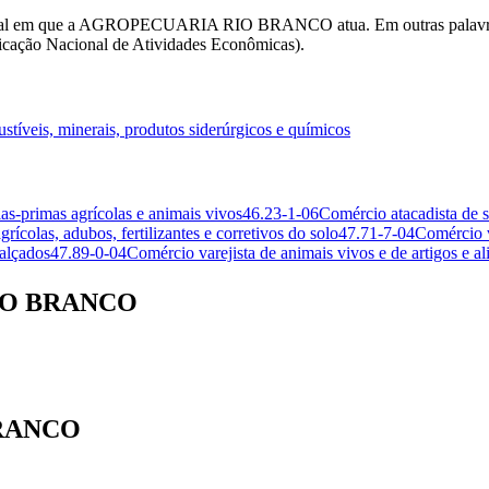
 Federal em que a AGROPECUARIA RIO BRANCO atua. Em outras palavr
ação Nacional de Atividades Econômicas).
tíveis, minerais, produtos siderúrgicos e químicos
as-primas agrícolas e animais vivos
46.23-1-06
Comércio atacadista de s
rícolas, adubos, fertilizantes e corretivos do solo
47.71-7-04
Comércio v
calçados
47.89-0-04
Comércio varejista de animais vivos e de artigos e a
RIO BRANCO
BRANCO