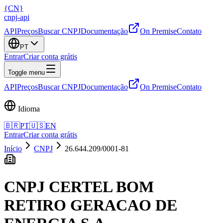
{
CN
}
cnpj
-
api
API
Preços
Buscar CNPJ
Documentação
On Premise
Contato
PT
Entrar
Criar conta grátis
Toggle menu
API
Preços
Buscar CNPJ
Documentação
On Premise
Contato
Idioma
🇧🇷
PT
🇺🇸
EN
Entrar
Criar conta grátis
Início
CNPJ
26.644.209/0001-81
CNPJ
CERTEL BOM
RETIRO GERACAO DE