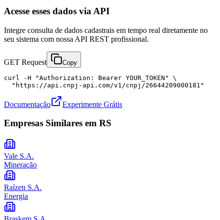
Acesse esses dados via API
Integre consulta de dados cadastrais em tempo real diretamente no
seu sistema com nossa API REST profissional.
GET Request
Copy
curl -H "Authorization: Bearer YOUR_TOKEN" \

  "https://api.cnpj-api.com/v1/cnpj/26644209000181"
Documentação
Experimente Grátis
Empresas Similares em
RS
Vale S.A.
Mineração
Raízen S.A.
Energia
Braskem S.A.