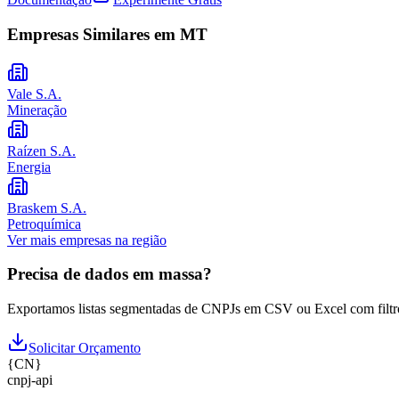
Empresas Similares em
MT
Vale S.A.
Mineração
Raízen S.A.
Energia
Braskem S.A.
Petroquímica
Ver mais empresas na região
Precisa de dados em massa?
Exportamos listas segmentadas de CNPJs em CSV ou Excel com filtr
Solicitar Orçamento
{
CN
}
cnpj
-
api