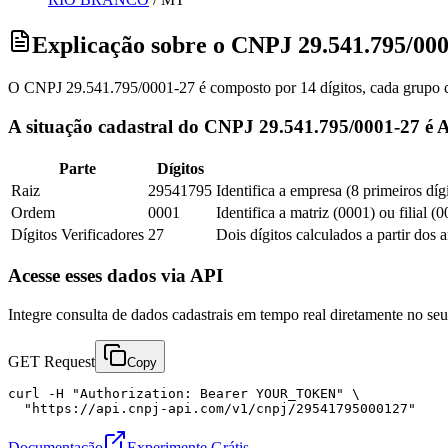
Explicação sobre o CNPJ 29.541.795/00
O CNPJ 29.541.795/0001-27 é composto por 14 dígitos, cada grupo co
A situação cadastral do CNPJ 29.541.795/0001-27 é A
Parte
Dígitos
Raiz
29541795
Identifica a empresa (8 primeiros díg
Ordem
0001
Identifica a matriz (0001) ou filial (
Dígitos Verificadores
27
Dois dígitos calculados a partir dos 
Acesse esses dados via API
Integre consulta de dados cadastrais em tempo real diretamente no s
GET Request
Copy
curl -H "Authorization: Bearer YOUR_TOKEN" \

  "https://api.cnpj-api.com/v1/cnpj/29541795000127"
Documentação
Experimente Grátis