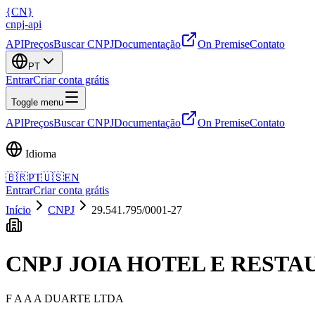
{
CN
}
cnpj
-
api
API
Preços
Buscar CNPJ
Documentação
On Premise
Contato
PT
Entrar
Criar conta grátis
Toggle menu
API
Preços
Buscar CNPJ
Documentação
On Premise
Contato
Idioma
🇧🇷
PT
🇺🇸
EN
Entrar
Criar conta grátis
Início
CNPJ
29.541.795/0001-27
CNPJ
JOIA HOTEL E REST
F A A A DUARTE LTDA