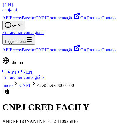
{
CN
}
cnpj
-
api
API
Preços
Buscar CNPJ
Documentação
On Premise
Contato
PT
Entrar
Criar conta grátis
Toggle menu
API
Preços
Buscar CNPJ
Documentação
On Premise
Contato
Idioma
🇧🇷
PT
🇺🇸
EN
Entrar
Criar conta grátis
Início
CNPJ
42.958.978/0001-00
CNPJ
CRED FACILY
ANDRE BONANI NETO 55110926816