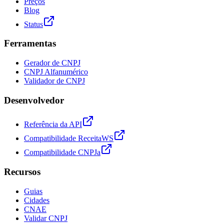
Preços
Blog
Status
Ferramentas
Gerador de CNPJ
CNPJ Alfanumérico
Validador de CNPJ
Desenvolvedor
Referência da API
Compatibilidade ReceitaWS
Compatibilidade CNPJa
Recursos
Guias
Cidades
CNAE
Validar CNPJ