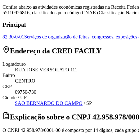
Confira abaixo as atividades econômicas registradas na Receita 
55110926816, classificados pelo código CNAE (Classificação Nacion
Principal
82.30-0-01
Serviços de organização de feiras, congressos, exposições 
Endereço da CRED FACILY
Logradouro
RUA JOSE VERSOLATO 111
Bairro
CENTRO
CEP
09750-730
Cidade / UF
SAO BERNARDO DO CAMPO
/
SP
Explicação sobre o CNPJ 42.958.978/00
O CNPJ 42.958.978/0001-00 é composto por 14 dígitos, cada grupo co