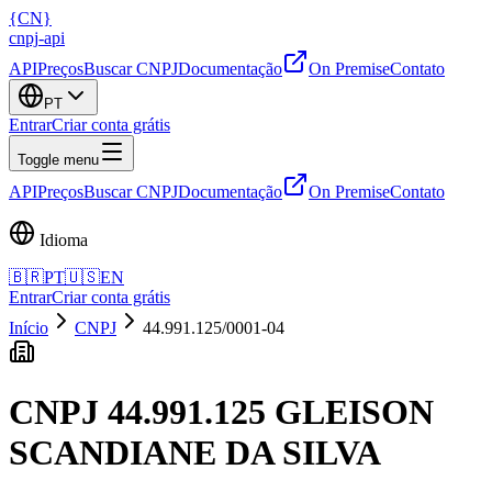
{
CN
}
cnpj
-
api
API
Preços
Buscar CNPJ
Documentação
On Premise
Contato
PT
Entrar
Criar conta grátis
Toggle menu
API
Preços
Buscar CNPJ
Documentação
On Premise
Contato
Idioma
🇧🇷
PT
🇺🇸
EN
Entrar
Criar conta grátis
Início
CNPJ
44.991.125/0001-04
CNPJ
44.991.125 GLEISON
SCANDIANE DA SILVA