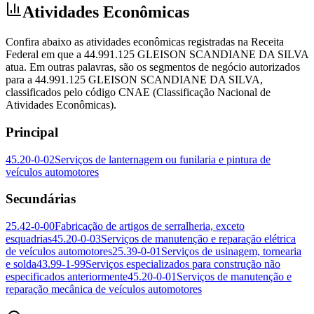
Atividades Econômicas
Confira abaixo as atividades econômicas registradas na Receita
Federal em que a 44.991.125 GLEISON SCANDIANE DA SILVA
atua. Em outras palavras, são os segmentos de negócio autorizados
para a 44.991.125 GLEISON SCANDIANE DA SILVA,
classificados pelo código CNAE (Classificação Nacional de
Atividades Econômicas).
Principal
45.20-0-02
Serviços de lanternagem ou funilaria e pintura de
veículos automotores
Secundárias
25.42-0-00
Fabricação de artigos de serralheria, exceto
esquadrias
45.20-0-03
Serviços de manutenção e reparação elétrica
de veículos automotores
25.39-0-01
Serviços de usinagem, tornearia
e solda
43.99-1-99
Serviços especializados para construção não
especificados anteriormente
45.20-0-01
Serviços de manutenção e
reparação mecânica de veículos automotores