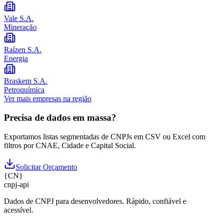
Vale S.A.
Mineração
Raízen S.A.
Energia
Braskem S.A.
Petroquímica
Ver mais empresas na região
Precisa de dados em massa?
Exportamos listas segmentadas de CNPJs em CSV ou Excel com
filtros por CNAE, Cidade e Capital Social.
Solicitar Orçamento
{
CN
}
cnpj
-
api
Dados de CNPJ para desenvolvedores. Rápido, confiável e
acessível.