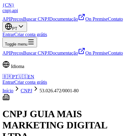
{
CN
}
cnpj
-
api
API
Preços
Buscar CNPJ
Documentação
On Premise
Contato
PT
Entrar
Criar conta grátis
Toggle menu
API
Preços
Buscar CNPJ
Documentação
On Premise
Contato
Idioma
🇧🇷
PT
🇺🇸
EN
Entrar
Criar conta grátis
Início
CNPJ
53.026.472/0001-80
CNPJ
GUIA MAIS
MARKETING DIGITAL