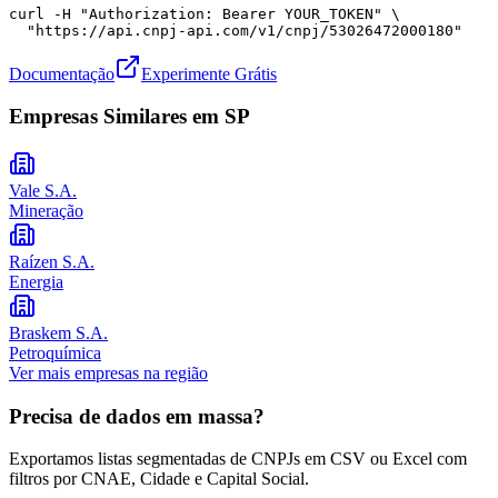
curl -H "Authorization: Bearer YOUR_TOKEN" \

  "https://api.cnpj-api.com/v1/cnpj/53026472000180"
Documentação
Experimente Grátis
Empresas Similares em
SP
Vale S.A.
Mineração
Raízen S.A.
Energia
Braskem S.A.
Petroquímica
Ver mais empresas na região
Precisa de dados em massa?
Exportamos listas segmentadas de CNPJs em CSV ou Excel com
filtros por CNAE, Cidade e Capital Social.