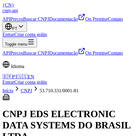
{
CN
}
cnpj
-
api
API
Preços
Buscar CNPJ
Documentação
On Premise
Contato
PT
Entrar
Criar conta grátis
Toggle menu
API
Preços
Buscar CNPJ
Documentação
On Premise
Contato
Idioma
🇧🇷
PT
🇺🇸
EN
Entrar
Criar conta grátis
Início
CNPJ
53.710.331/0001-81
CNPJ
EDS ELECTRONIC
DATA SYSTEMS DO BRASIL