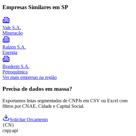
Empresas Similares em
SP
Vale S.A.
Mineração
Raízen S.A.
Energia
Braskem S.A.
Petroquímica
Ver mais empresas na região
Precisa de dados em massa?
Exportamos listas segmentadas de CNPJs em CSV ou Excel com
filtros por CNAE, Cidade e Capital Social.
Solicitar Orçamento
{
CN
}
cnpj
-
api