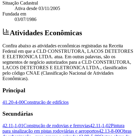
Situação Cadastral
Ativa
desde
03/11/2005
Fundada em
03/07/1986
Atividades Econômicas
Confira abaixo as atividades econômicas registradas na Receita
Federal em que a CLD CONSTRUTORA, LACOS DETETORES
E ELETRONICA LTDA. atua. Em outras palavras, são os
segmentos de negócio autorizados para a CLD CONSTRUTORA,
LACOS DETETORES E ELETRONICA LTDA., classificados
pelo código CNAE (Classificação Nacional de Atividades
Econômicas).
Principal
41.20-4-00
Construção de edifícios
Secundárias
42.11-1-01
Construção de rodovias e ferrovias
42.11-1-02
Pintura
para sinalização em pistas rodoviárias e aeroportos
42.13-8-00
Obras