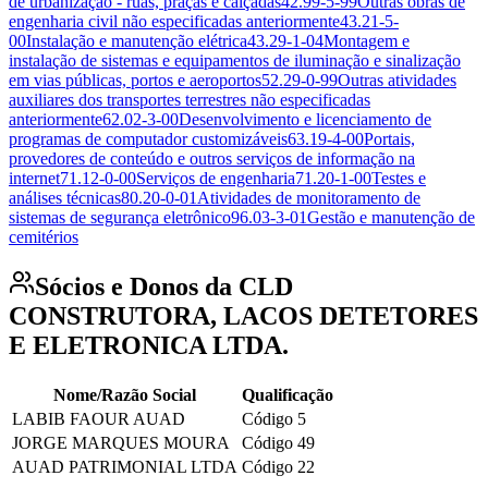
de urbanização - ruas, praças e calçadas
42.99-5-99
Outras obras de
engenharia civil não especificadas anteriormente
43.21-5-
00
Instalação e manutenção elétrica
43.29-1-04
Montagem e
instalação de sistemas e equipamentos de iluminação e sinalização
em vias públicas, portos e aeroportos
52.29-0-99
Outras atividades
auxiliares dos transportes terrestres não especificadas
anteriormente
62.02-3-00
Desenvolvimento e licenciamento de
programas de computador customizáveis
63.19-4-00
Portais,
provedores de conteúdo e outros serviços de informação na
internet
71.12-0-00
Serviços de engenharia
71.20-1-00
Testes e
análises técnicas
80.20-0-01
Atividades de monitoramento de
sistemas de segurança eletrônico
96.03-3-01
Gestão e manutenção de
cemitérios
Sócios e Donos da CLD
CONSTRUTORA, LACOS DETETORES
E ELETRONICA LTDA.
Nome/Razão Social
Qualificação
LABIB FAOUR AUAD
Código 5
JORGE MARQUES MOURA
Código 49
AUAD PATRIMONIAL LTDA
Código 22