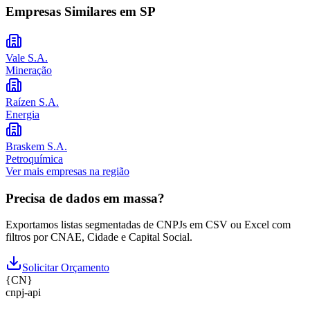
Empresas Similares em
SP
Vale S.A.
Mineração
Raízen S.A.
Energia
Braskem S.A.
Petroquímica
Ver mais empresas na região
Precisa de dados em massa?
Exportamos listas segmentadas de CNPJs em CSV ou Excel com
filtros por CNAE, Cidade e Capital Social.
Solicitar Orçamento
{
CN
}
cnpj
-
api