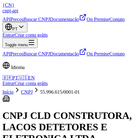
{
CN
}
cnpj
-
api
API
Preços
Buscar CNPJ
Documentação
On Premise
Contato
PT
Entrar
Criar conta grátis
Toggle menu
API
Preços
Buscar CNPJ
Documentação
On Premise
Contato
Idioma
🇧🇷
PT
🇺🇸
EN
Entrar
Criar conta grátis
Início
CNPJ
55.996.615/0001-01
CNPJ
CLD CONSTRUTORA,
LACOS DETETORES E