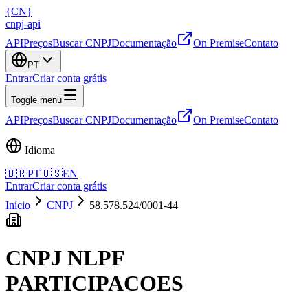
{
CN
}
cnpj
-
api
API
Preços
Buscar CNPJ
Documentação
On Premise
Contato
PT
Entrar
Criar conta grátis
Toggle menu
API
Preços
Buscar CNPJ
Documentação
On Premise
Contato
Idioma
🇧🇷
PT
🇺🇸
EN
Entrar
Criar conta grátis
Início
CNPJ
58.578.524/0001-44
CNPJ
NLPF
PARTICIPACOES