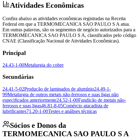
Atividades Econômicas
Confira abaixo as atividades econômicas registradas na Receita
Federal em que a TERMOMECANICA SAO PAULO S A atua.
Em outras palavras, são os segmentos de negócio autorizados para a
TERMOMECANICA SAO PAULO S A, classificados pelo código
CNAE (Classificação Nacional de Atividades Econômicas).
Principal
24.43-1-00
Metalurgia do cobre
Secundárias
24.41-5-02
Produção de laminados de alumínio
24.49-1-
99
Metalurgia de outros metais não-ferrosos e suas ligas não
especificados anteriormente
24.52-1-00
Fundição de metais não-
ferrosos e suas ligas
46.81-8-05
Comércio atacadista de
lubrificantes
71.20-1-00
Testes e análises técnicas
Sócios e Donos da
TERMOMECANICA SAO PAULO S A