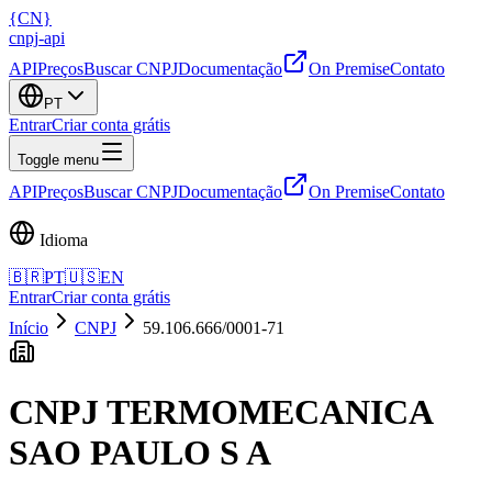
{
CN
}
cnpj
-
api
API
Preços
Buscar CNPJ
Documentação
On Premise
Contato
PT
Entrar
Criar conta grátis
Toggle menu
API
Preços
Buscar CNPJ
Documentação
On Premise
Contato
Idioma
🇧🇷
PT
🇺🇸
EN
Entrar
Criar conta grátis
Início
CNPJ
59.106.666/0001-71
CNPJ
TERMOMECANICA
SAO PAULO S A