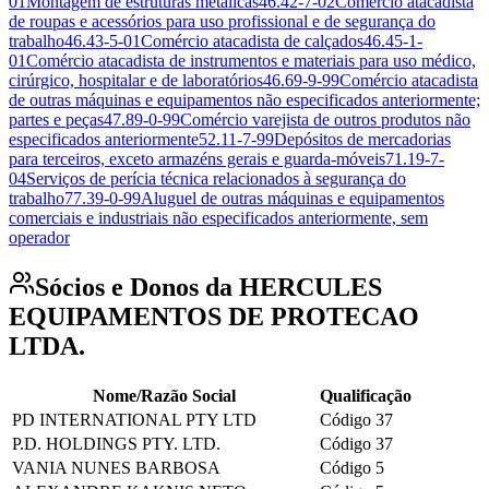
01
Montagem de estruturas metálicas
46.42-7-02
Comércio atacadista
de roupas e acessórios para uso profissional e de segurança do
trabalho
46.43-5-01
Comércio atacadista de calçados
46.45-1-
01
Comércio atacadista de instrumentos e materiais para uso médico,
cirúrgico, hospitalar e de laboratórios
46.69-9-99
Comércio atacadista
de outras máquinas e equipamentos não especificados anteriormente;
partes e peças
47.89-0-99
Comércio varejista de outros produtos não
especificados anteriormente
52.11-7-99
Depósitos de mercadorias
para terceiros, exceto armazéns gerais e guarda-móveis
71.19-7-
04
Serviços de perícia técnica relacionados à segurança do
trabalho
77.39-0-99
Aluguel de outras máquinas e equipamentos
comerciais e industriais não especificados anteriormente, sem
operador
Sócios e Donos da HERCULES
EQUIPAMENTOS DE PROTECAO
LTDA.
Nome/Razão Social
Qualificação
PD INTERNATIONAL PTY LTD
Código 37
P.D. HOLDINGS PTY. LTD.
Código 37
VANIA NUNES BARBOSA
Código 5