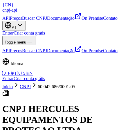
{
CN
}
cnpj
-
api
API
Preços
Buscar CNPJ
Documentação
On Premise
Contato
PT
Entrar
Criar conta grátis
Toggle menu
API
Preços
Buscar CNPJ
Documentação
On Premise
Contato
Idioma
🇧🇷
PT
🇺🇸
EN
Entrar
Criar conta grátis
Início
CNPJ
60.042.686/0001-05
CNPJ
HERCULES
EQUIPAMENTOS DE