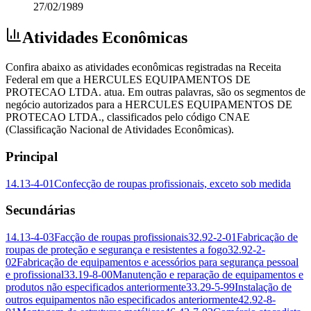
27/02/1989
Atividades Econômicas
Confira abaixo as atividades econômicas registradas na Receita
Federal em que a HERCULES EQUIPAMENTOS DE
PROTECAO LTDA. atua. Em outras palavras, são os segmentos de
negócio autorizados para a HERCULES EQUIPAMENTOS DE
PROTECAO LTDA., classificados pelo código CNAE
(Classificação Nacional de Atividades Econômicas).
Principal
14.13-4-01
Confecção de roupas profissionais, exceto sob medida
Secundárias
14.13-4-03
Facção de roupas profissionais
32.92-2-01
Fabricação de
roupas de proteção e segurança e resistentes a fogo
32.92-2-
02
Fabricação de equipamentos e acessórios para segurança pessoal
e profissional
33.19-8-00
Manutenção e reparação de equipamentos e
produtos não especificados anteriormente
33.29-5-99
Instalação de
outros equipamentos não especificados anteriormente
42.92-8-