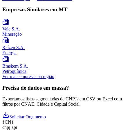
Empresas Similares em
MT
Vale S.A.
Mineração
Raízen S.A.
Energia
Braskem S.A.
Petroquímica
Ver mais empresas na região
Precisa de dados em massa?
Exportamos listas segmentadas de CNPJs em CSV ou Excel com
filtros por CNAE, Cidade e Capital Social.
Solicitar Orçamento
{
CN
}
cnpj
-
api