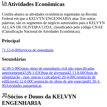
Atividades Econômicas
Confira abaixo as atividades econômicas registradas na Receita
Federal em que a KELVYN ENGENHARIA atua. Em outras
palavras, são os segmentos de negócio autorizados para a KELVYN
ALLAN DE OLIVEIRA LTDA, classificados pelo código CNAE
(Classificação Nacional de Atividades Econômicas).
Principal
71.12-0-00
Serviços de engenharia
Secundárias
42.99-5-99
Outras obras de engenharia civil não especificadas
anteriormente
43.99-1-03
Obras de alvenaria
42.13-8-00
Obras de
urbanização - ruas, praças e calçadas
41.20-4-00
Construção de
edifícios
42.12-0-00
Construção de obras de arte especiais
81.30-3-
00
Atividades paisagísticas
Sócios e Donos da KELVYN
ENGENHARIA