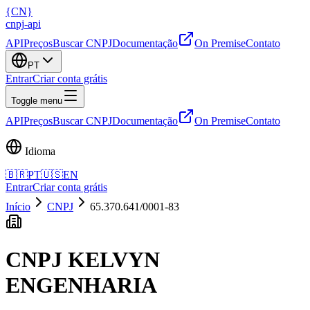
{
CN
}
cnpj
-
api
API
Preços
Buscar CNPJ
Documentação
On Premise
Contato
PT
Entrar
Criar conta grátis
Toggle menu
API
Preços
Buscar CNPJ
Documentação
On Premise
Contato
Idioma
🇧🇷
PT
🇺🇸
EN
Entrar
Criar conta grátis
Início
CNPJ
65.370.641/0001-83
CNPJ
KELVYN
ENGENHARIA