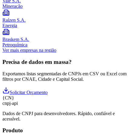
Vale S.A.
Mineração
Raízen S.A.
Energia
Braskem S.A.
Petroquímica
Ver mais empresas na região
Precisa de dados em massa?
Exportamos listas segmentadas de CNPJs em CSV ou Excel com
filtros por CNAE, Cidade e Capital Social.
Solicitar Orçamento
{
CN
}
cnpj
-
api
Dados de CNPJ para desenvolvedores. Rápido, confiável e
acessível.
Produto