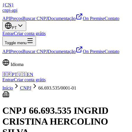
{
CN
}
cnpj
-
api
API
Preços
Buscar CNPJ
Documentação
On Premise
Contato
PT
Entrar
Criar conta grátis
Toggle menu
API
Preços
Buscar CNPJ
Documentação
On Premise
Contato
Idioma
🇧🇷
PT
🇺🇸
EN
Entrar
Criar conta grátis
Início
CNPJ
66.693.535/0001-01
CNPJ
66.693.535 INGRID
CRISTINA HERCOLINO