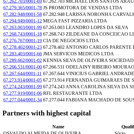
67.262.703/0001-69
67.262.703 MICHAEL DOS SANTOS ARA
67.279.365/0001-78
JS PROMOTORA DE VENDAS LTDA
67.282.948/0001-58
67.282.948 LARISSA NORONHA CARVAL
67.294.949/0001-12
MEGA FAST PIZZARIA LTDA
67.263.003/0001-99
67.263.003 LEANDRO LOPES DA SILVA
67.268.743/0001-18
67.268.743 ZILDEANE DA CONCEICAO L
67.276.767/0001-19
CIA DE NEGOCIOS LTDA
67.278.402/0001-23
67.278.402 ANTONIO CARLOS PARENTE
67.283.403/0001-66
JMA SERVICOS MEDICOS LTDA
67.289.662/0001-02
KENNIA SILVA DE OLIVEIRA SOCIEDA
67.266.531/0001-00
67.266.531 ODELAINY RIBEIRO MOURA
67.267.644/0001-11
67.267.644 VINICIUS GABRIEL ANDRAD
67.273.914/0001-05
67.273.914 FERNANDA GUIMARAES DE 
67.274.243/0001-99
67.274.243 ANNA CAROLINA SILVA DA S
67.277.919/0001-06
RFL RESTAURANTE LTDA
67.277.044/0001-34
67.277.044 FABIANA MACHADO DE SO
Partners with highest capital
Name
Qualif
OSVALDO ALMEIDA DE OLIVEIRA
Sócio