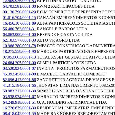
12.909.926/0001-83
BURITI INFRAESTRUTURA LTDA
64.703.581/0001-00
RWM 2 PARTICIPACOES LTDA
00.130.790/0001-20
P C M COMERCIO E REPRESENTACOES 
01.016.704/0001-15
CANAAN EMPREENDIMENTOS E CONS
16.456.107/0001-89
ALFA PARTICIPACOES SOCIETARIAS L
56.480.763/0001-31
RANGEL E BARROS LTDA
64.063.900/0001-60
RESENDE E CAETANO LTDA
62.183.577/0001-33
ALTO VR AGRO LTDA
10.988.380/0001-78
IMPACTO CONSTRUCAO E ADMINISTR
18.275.559/0001-90
MARQUES PARTICIPACOES E EMPREE
07.053.663/0001-13
TOTAL ASSET GESTAO DE ATIVOS LTDA
24.684.205/0001-00
GLMF 1 PARTICIPACOES LTDA
03.520.924/0001-07
INVICTA - PRODUTOS FARMACEUTICOS
45.393.454/0001-08
L MACEDO CARVALHO COMERCIO
82.096.413/0001-86
ZANCHETTUR AGENCIA DE VIAGENS E
41.315.184/0001-66
JHONATAN LIMA NASCIMENTO 6082520
50.983.312/0001-30
50.983.312 ANDREIA DA SILVA FONTEN
03.938.934/0001-67
MARAUTO EMPREENDIMENTOS E CON
64.249.918/0001-51
O. A. HOLDING PATRIMONIAL LTDA
16.726.679/0001-30
RESIDENCIAL IMPERATRIZ EMPREENDI
08.418.042/0001-59
MADEIRAS NOBRES REFLORESTAMEN