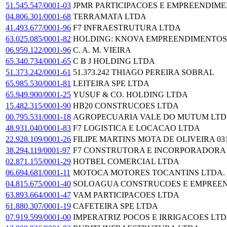
51.545.547/0001-03
JPMR PARTICIPACOES E EMPREENDIM
04.806.301/0001-68
TERRAMATA LTDA
41.493.677/0001-96
F7 INFRAESTRUTURA LTDA
63.025.085/0001-82
HOLDING: KNOVA EMPREENDIMENTOS
06.959.122/0001-96
C. A. M. VIEIRA
65.340.734/0001-65
C B J HOLDING LTDA
51.373.242/0001-61
51.373.242 THIAGO PEREIRA SOBRAL
65.985.530/0001-81
LEITEIRA SPE LTDA
65.949.900/0001-25
YUSUF & CO. HOLDING LTDA
15.482.315/0001-90
HB20 CONSTRUCOES LTDA
00.795.531/0001-18
AGROPECUARIA VALE DO MUTUM LT
48.931.040/0001-83
F7 LOGISTICA E LOCACAO LTDA
22.928.109/0001-26
FILIPE MARTINS MOTA DE OLIVEIRA 031
38.294.119/0001-97
F7 CONSTRUTORA E INCORPORADORA
02.871.155/0001-29
HOTBEL COMERCIAL LTDA
06.694.681/0001-11
MOTOCA MOTORES TOCANTINS LTDA.
04.815.675/0001-40
SOLOAGUA CONSTRUCOES E EMPREE
63.893.664/0001-47
VAM PARTICIPACOES LTDA
61.880.307/0001-19
CAFETEIRA SPE LTDA
07.919.599/0001-00
IMPERATRIZ POCOS E IRRIGACOES LT