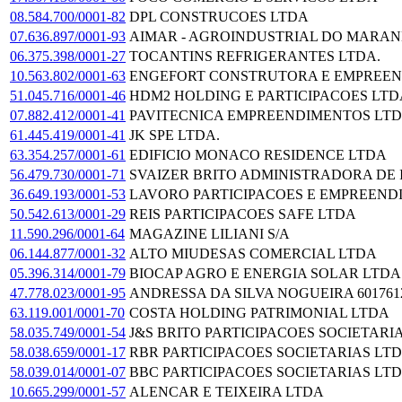
08.584.700/0001-82
DPL CONSTRUCOES LTDA
07.636.897/0001-93
AIMAR - AGROINDUSTRIAL DO MARAN
06.375.398/0001-27
TOCANTINS REFRIGERANTES LTDA.
10.563.802/0001-63
ENGEFORT CONSTRUTORA E EMPREEN
51.045.716/0001-46
HDM2 HOLDING E PARTICIPACOES LTD
07.882.412/0001-41
PAVITECNICA EMPREENDIMENTOS LT
61.445.419/0001-41
JK SPE LTDA.
63.354.257/0001-61
EDIFICIO MONACO RESIDENCE LTDA
56.479.730/0001-71
SVAIZER BRITO ADMINISTRADORA DE 
36.649.193/0001-53
LAVORO PARTICIPACOES E EMPREEND
50.542.613/0001-29
REIS PARTICIPACOES SAFE LTDA
11.590.296/0001-64
MAGAZINE LILIANI S/A
06.144.877/0001-32
ALTO MIUDESAS COMERCIAL LTDA
05.396.314/0001-79
BIOCAP AGRO E ENERGIA SOLAR LTDA
47.778.023/0001-95
ANDRESSA DA SILVA NOGUEIRA 601761
63.119.001/0001-70
COSTA HOLDING PATRIMONIAL LTDA
58.035.749/0001-54
J&S BRITO PARTICIPACOES SOCIETARI
58.038.659/0001-17
RBR PARTICIPACOES SOCIETARIAS LTD
58.039.014/0001-07
BBC PARTICIPACOES SOCIETARIAS LTD
10.665.299/0001-57
ALENCAR E TEIXEIRA LTDA