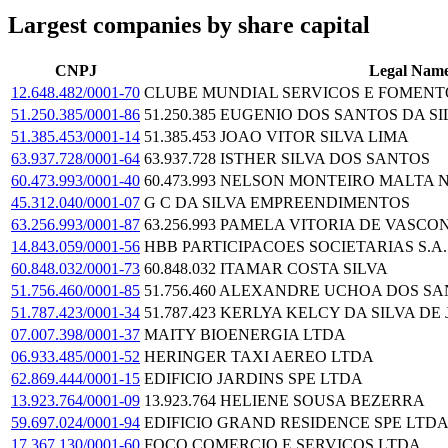
Largest companies by share capital
CNPJ
Legal Nam
12.648.482/0001-70
CLUBE MUNDIAL SERVICOS E FOMENT
51.250.385/0001-86
51.250.385 EUGENIO DOS SANTOS DA SI
51.385.453/0001-14
51.385.453 JOAO VITOR SILVA LIMA
63.937.728/0001-64
63.937.728 ISTHER SILVA DOS SANTOS
60.473.993/0001-40
60.473.993 NELSON MONTEIRO MALTA 
45.312.040/0001-07
G C DA SILVA EMPREENDIMENTOS
63.256.993/0001-87
63.256.993 PAMELA VITORIA DE VASCO
14.843.059/0001-56
HBB PARTICIPACOES SOCIETARIAS S.A.
60.848.032/0001-73
60.848.032 ITAMAR COSTA SILVA
51.756.460/0001-85
51.756.460 ALEXANDRE UCHOA DOS S
51.787.423/0001-34
51.787.423 KERLYA KELCY DA SILVA DE
07.007.398/0001-37
MAITY BIOENERGIA LTDA
06.933.485/0001-52
HERINGER TAXI AEREO LTDA
62.869.444/0001-15
EDIFICIO JARDINS SPE LTDA
13.923.764/0001-09
13.923.764 HELIENE SOUSA BEZERRA
59.697.024/0001-94
EDIFICIO GRAND RESIDENCE SPE LTD
17.367.130/0001-60
FOCO COMERCIO E SERVICOS LTDA