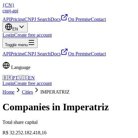
{
CN
}
cnpj
-
api
API
Pricing
CNPJ Search
Docs
On Premise
Contact
EN
Login
Create free account
Toggle menu
API
Pricing
CNPJ Search
Docs
On Premise
Contact
Language
🇧🇷
PT
🇺🇸
EN
Login
Create free account
Home
Cities
IMPERATRIZ
Companies in Imperatriz
Total share capital
R$ 32.252.182.418,16