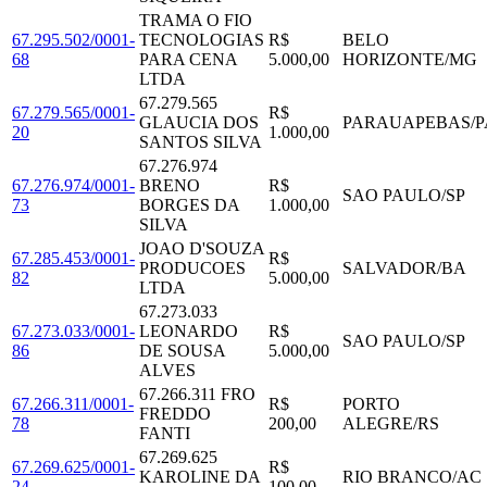
TRAMA O FIO
67.295.502/0001-
TECNOLOGIAS
R$
BELO
68
PARA CENA
5.000,00
HORIZONTE
/
MG
LTDA
67.279.565
67.279.565/0001-
R$
GLAUCIA DOS
PARAUAPEBAS
/
P
20
1.000,00
SANTOS SILVA
67.276.974
67.276.974/0001-
BRENO
R$
SAO PAULO
/
SP
73
BORGES DA
1.000,00
SILVA
JOAO D'SOUZA
67.285.453/0001-
R$
PRODUCOES
SALVADOR
/
BA
82
5.000,00
LTDA
67.273.033
67.273.033/0001-
LEONARDO
R$
SAO PAULO
/
SP
86
DE SOUSA
5.000,00
ALVES
67.266.311 FRO
67.266.311/0001-
R$
PORTO
FREDDO
78
200,00
ALEGRE
/
RS
FANTI
67.269.625
67.269.625/0001-
R$
KAROLINE DA
RIO BRANCO
/
AC
24
100,00