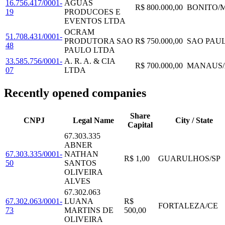
16.756.417/0001-
AGUAS
R$ 800.000,00
BONITO
/
19
PRODUCOES E
EVENTOS LTDA
OCRAM
51.708.431/0001-
PRODUTORA SAO
R$ 750.000,00
SAO PAU
48
PAULO LTDA
33.585.756/0001-
A. R. A. & CIA
R$ 700.000,00
MANAUS
/
07
LTDA
Recently opened companies
Share
CNPJ
Legal Name
City / State
Capital
67.303.335
ABNER
67.303.335/0001-
NATHAN
R$ 1,00
GUARULHOS
/
SP
50
SANTOS
OLIVEIRA
ALVES
67.302.063
67.302.063/0001-
LUANA
R$
FORTALEZA
/
CE
73
MARTINS DE
500,00
OLIVEIRA