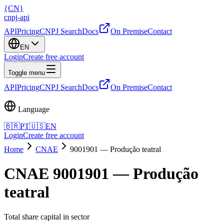
{
CN
}
cnpj
-
api
API
Pricing
CNPJ Search
Docs
On Premise
Contact
EN
Login
Create free account
Toggle menu
API
Pricing
CNPJ Search
Docs
On Premise
Contact
Language
🇧🇷
PT
🇺🇸
EN
Login
Create free account
Home
CNAE
9001901
—
Produção teatral
CNAE 9001901 — Produção
teatral
Total share capital in sector