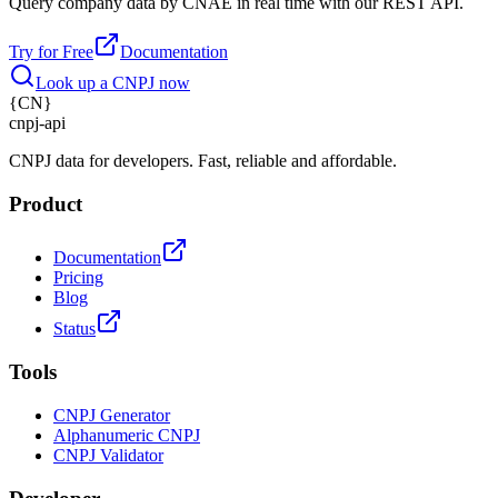
Query company data by CNAE in real time with our REST API.
Try for Free
Documentation
Look up a CNPJ now
{
CN
}
cnpj
-
api
CNPJ data for developers. Fast, reliable and affordable.
Product
Documentation
Pricing
Blog
Status
Tools
CNPJ Generator
Alphanumeric CNPJ
CNPJ Validator