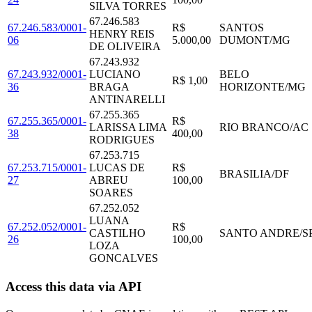
SILVA TORRES
67.246.583
67.246.583/0001-
R$
SANTOS
HENRY REIS
06
5.000,00
DUMONT
/
MG
DE OLIVEIRA
67.243.932
67.243.932/0001-
LUCIANO
BELO
R$ 1,00
36
BRAGA
HORIZONTE
/
MG
ANTINARELLI
67.255.365
67.255.365/0001-
R$
LARISSA LIMA
RIO BRANCO
/
AC
38
400,00
RODRIGUES
67.253.715
67.253.715/0001-
LUCAS DE
R$
BRASILIA
/
DF
27
ABREU
100,00
SOARES
67.252.052
LUANA
67.252.052/0001-
R$
CASTILHO
SANTO ANDRE
/
S
26
100,00
LOZA
GONCALVES
Access this data via API