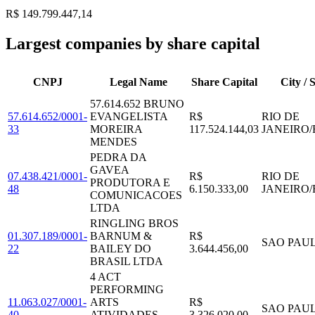
R$ 149.799.447,14
Largest companies by share capital
CNPJ
Legal Name
Share Capital
City / 
57.614.652 BRUNO
57.614.652/0001-
EVANGELISTA
R$
RIO DE
33
MOREIRA
117.524.144,03
JANEIRO
/
MENDES
PEDRA DA
GAVEA
07.438.421/0001-
R$
RIO DE
PRODUTORA E
48
6.150.333,00
JANEIRO
/
COMUNICACOES
LTDA
RINGLING BROS
01.307.189/0001-
BARNUM &
R$
SAO PAU
22
BAILEY DO
3.644.456,00
BRASIL LTDA
4 ACT
PERFORMING
11.063.027/0001-
ARTS
R$
SAO PAU
40
ATIVIDADES
3.326.020,00