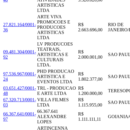
ARTISTICAS
LTDA
ARTE VIVA
PROMOCOES E
27.821.164/0001-
R$
RIO DE
PRODUCOES
36
2.663.696,00
JANEIRO
/
ARTISTICAS
LTDA
LV PRODUCOES
TEATRAIS,
09.481.304/0001-
R$
ARTISTICAS E
SAO PAU
92
2.000.001,00
CULTURAIS
LTDA.
PHD PRODUCAO
97.536.967/0001-
R$
ARTISTICA E
SAO PAU
24
1.802.377,00
EVENTOS LTDA
03.651.427/0001-
TRL - PRODUCAO
R$
TERESOP
48
E ARTE LTDA
1.200.000,00
67.320.713/0001-
VILLA FILMES
R$
SAO PAU
03
LTDA
1.115.955,00
66.367.641
66.367.641/0001-
R$
ALEXANDRE
GOIANIA
/
97
1.111.111,11
LOPES
ARTINCENNA