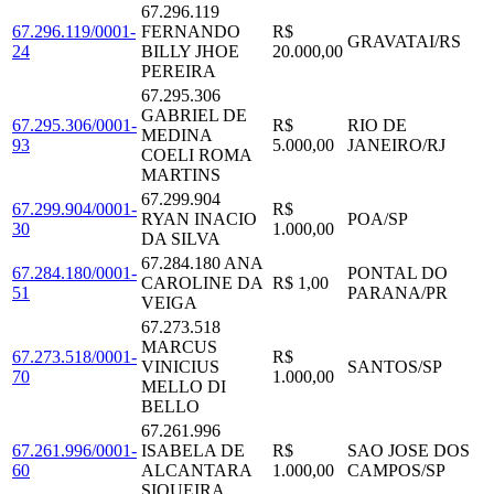
67.296.119
67.296.119/0001-
FERNANDO
R$
GRAVATAI
/
RS
24
BILLY JHOE
20.000,00
PEREIRA
67.295.306
GABRIEL DE
67.295.306/0001-
R$
RIO DE
MEDINA
93
5.000,00
JANEIRO
/
RJ
COELI ROMA
MARTINS
67.299.904
67.299.904/0001-
R$
RYAN INACIO
POA
/
SP
30
1.000,00
DA SILVA
67.284.180 ANA
67.284.180/0001-
PONTAL DO
CAROLINE DA
R$ 1,00
51
PARANA
/
PR
VEIGA
67.273.518
MARCUS
67.273.518/0001-
R$
VINICIUS
SANTOS
/
SP
70
1.000,00
MELLO DI
BELLO
67.261.996
67.261.996/0001-
ISABELA DE
R$
SAO JOSE DOS
60
ALCANTARA
1.000,00
CAMPOS
/
SP
SIQUEIRA