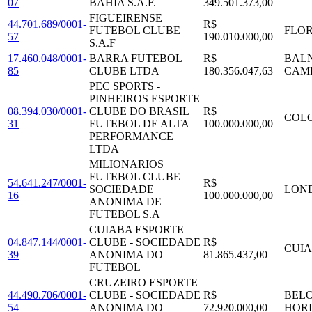
07
BAHIA S.A.F.
349.501.373,00
FIGUEIRENSE
44.701.689/0001-
R$
FUTEBOL CLUBE
FLOR
57
190.010.000,00
S.A.F
17.460.048/0001-
BARRA FUTEBOL
R$
BAL
85
CLUBE LTDA
180.356.047,63
CAM
PEC SPORTS -
PINHEIROS ESPORTE
08.394.030/0001-
CLUBE DO BRASIL
R$
COL
31
FUTEBOL DE ALTA
100.000.000,00
PERFORMANCE
LTDA
MILIONARIOS
FUTEBOL CLUBE
54.641.247/0001-
R$
SOCIEDADE
LON
16
100.000.000,00
ANONIMA DE
FUTEBOL S.A
CUIABA ESPORTE
04.847.144/0001-
CLUBE - SOCIEDADE
R$
CUI
39
ANONIMA DO
81.865.437,00
FUTEBOL
CRUZEIRO ESPORTE
44.490.706/0001-
CLUBE - SOCIEDADE
R$
BEL
54
ANONIMA DO
72.920.000,00
HOR