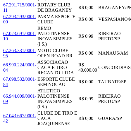
67.291.715/0001-
ROTARY CLUB
R$ 0,00
BRAGANEY
/
P
11
DE BRAGANEY
67.293.593/0001-
PARMA ESPORTE
R$ 0,00
VESPASIANO
/
00
CLUBE
REMO
67.023.691/0001-
PALOTINENSE
RIBEIRAO
R$ 0,99
10
INOVA SIMPLES
PRETO
/
SP
(I.S.)
67.263.331/0001-
MOTO CLUBE
R$ 0,00
MANAUS
/
AM
95
OPEN ROAD BR
ASSOCIACAO
66.990.224/0001-
R$
CACA E TIRO
CONCORDIA
/
S
04
40.000,00
RECANTO LTDA
67.098.532/0001-
ESPORTE CLUBE
R$ 0,00
TAUBATE
/
SP
84
SEM NOCAO
ATLETICO
66.944.009/0001-
PALOTINENSE
RIBEIRAO
R$ 0,99
69
INOVA SIMPLES
PRETO
/
SP
(I.S.)
CLUBE DE TIRO E
67.043.667/0001-
CACA
R$ 0,00
GUARA
/
SP
42
JOAQUINENSE