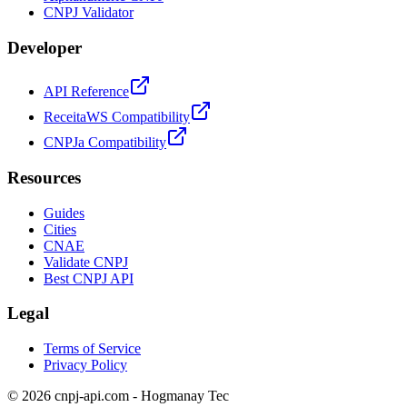
CNPJ Validator
Developer
API Reference
ReceitaWS Compatibility
CNPJa Compatibility
Resources
Guides
Cities
CNAE
Validate CNPJ
Best CNPJ API
Legal
Terms of Service
Privacy Policy
© 2026 cnpj-api.com - Hogmanay Tec