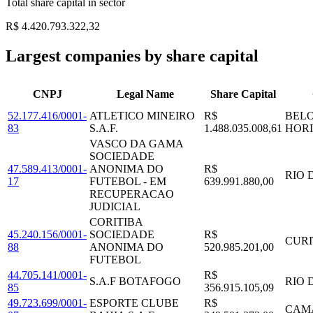
Total share capital in sector
R$ 4.420.793.322,32
Largest companies by share capital
CNPJ
Legal Name
Share Capital
52.177.416/0001-
ATLETICO MINEIRO
R$
BEL
83
S.A.F.
1.488.035.008,61
HOR
VASCO DA GAMA
SOCIEDADE
47.589.413/0001-
ANONIMA DO
R$
RIO 
17
FUTEBOL - EM
639.991.880,00
RECUPERACAO
JUDICIAL
CORITIBA
45.240.156/0001-
SOCIEDADE
R$
CURI
88
ANONIMA DO
520.985.201,00
FUTEBOL
44.705.141/0001-
R$
S.A.F BOTAFOGO
RIO 
85
356.915.105,09
49.723.699/0001-
ESPORTE CLUBE
R$
CAM