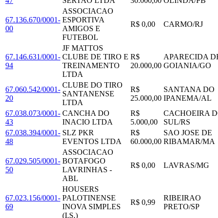
47
SERTAO LTDA
30.000,00
OLINDA
/
PB
ASSOCIACAO
67.136.670/0001-
ESPORTIVA
R$ 0,00
CARMO
/
RJ
00
AMIGOS E
FUTEBOL
JF MATTOS
67.146.631/0001-
CLUBE DE TIRO E
R$
APARECIDA D
94
TREINAMENTO
20.000,00
GOIANIA
/
GO
LTDA
CLUBE DO TIRO
67.060.542/0001-
R$
SANTANA DO
SANTANENSE
20
25.000,00
IPANEMA
/
AL
LTDA
67.038.073/0001-
CANCHA DO
R$
CACHOEIRA 
43
INACIO LTDA
5.000,00
SUL
/
RS
67.038.394/0001-
SLZ PKR
R$
SAO JOSE DE
48
EVENTOS LTDA
60.000,00
RIBAMAR
/
MA
ASSOCIACAO
67.029.505/0001-
BOTAFOGO
R$ 0,00
LAVRAS
/
MG
50
LAVRINHAS -
ABL
HOUSERS
67.023.156/0001-
PALOTINENSE
RIBEIRAO
R$ 0,99
69
INOVA SIMPLES
PRETO
/
SP
(I.S.)