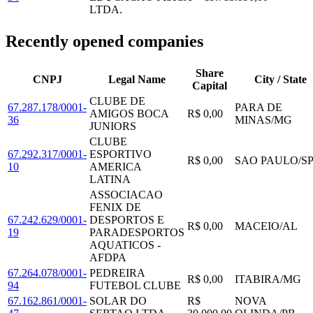
LTDA.
Recently opened companies
Share
CNPJ
Legal Name
City / State
Capital
CLUBE DE
67.287.178/0001-
PARA DE
AMIGOS BOCA
R$ 0,00
36
MINAS
/
MG
JUNIORS
CLUBE
67.292.317/0001-
ESPORTIVO
R$ 0,00
SAO PAULO
/
S
10
AMERICA
LATINA
ASSOCIACAO
FENIX DE
67.242.629/0001-
DESPORTOS E
R$ 0,00
MACEIO
/
AL
19
PARADESPORTOS
AQUATICOS -
AFDPA
67.264.078/0001-
PEDREIRA
R$ 0,00
ITABIRA
/
MG
94
FUTEBOL CLUBE
67.162.861/0001-
SOLAR DO
R$
NOVA