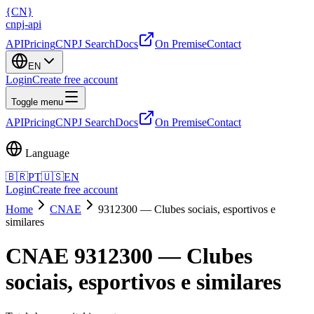
{
CN
}
cnpj
-
api
API
Pricing
CNPJ Search
Docs
On Premise
Contact
EN
Login
Create free account
Toggle menu
API
Pricing
CNPJ Search
Docs
On Premise
Contact
Language
🇧🇷
PT
🇺🇸
EN
Login
Create free account
Home
CNAE
9312300
—
Clubes sociais, esportivos e
similares
CNAE 9312300 — Clubes
sociais, esportivos e similares