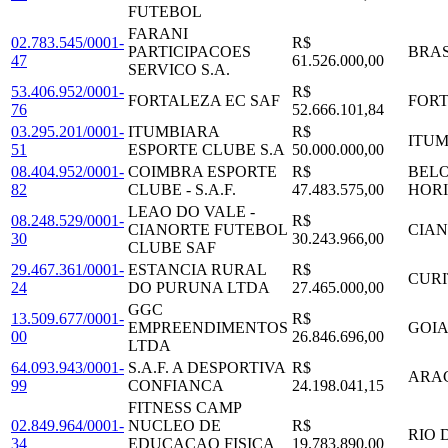
FUTEBOL
FARANI
02.783.545/0001-
R$
PARTICIPACOES
BRAS
47
61.526.000,00
SERVICO S.A.
53.406.952/0001-
R$
FORTALEZA EC SAF
FOR
76
52.666.101,84
03.295.201/0001-
ITUMBIARA
R$
ITU
51
ESPORTE CLUBE S.A
50.000.000,00
08.404.952/0001-
COIMBRA ESPORTE
R$
BEL
82
CLUBE - S.A.F.
47.483.575,00
HOR
LEAO DO VALE -
08.248.529/0001-
R$
CIANORTE FUTEBOL
CIA
30
30.243.966,00
CLUBE SAF
29.467.361/0001-
ESTANCIA RURAL
R$
CURI
24
DO PURUNA LTDA
27.465.000,00
GGC
13.509.677/0001-
R$
EMPREENDIMENTOS
GOIA
00
26.846.696,00
LTDA
64.093.943/0001-
S.A.F. A DESPORTIVA
R$
ARA
99
CONFIANCA
24.198.041,15
FITNESS CAMP
02.849.964/0001-
NUCLEO DE
R$
RIO 
34
EDUCACAO FISICA
19.783.890,00