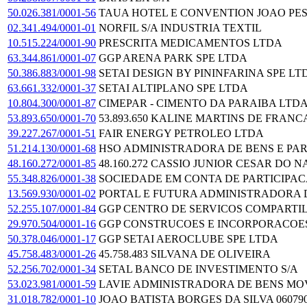
50.026.381/0001-56
TAUA HOTEL E CONVENTION JOAO PE
02.341.494/0001-01
NORFIL S/A INDUSTRIA TEXTIL
10.515.224/0001-90
PRESCRITA MEDICAMENTOS LTDA
63.344.861/0001-07
GGP ARENA PARK SPE LTDA
50.386.883/0001-98
SETAI DESIGN BY PININFARINA SPE LT
63.661.332/0001-37
SETAI ALTIPLANO SPE LTDA
10.804.300/0001-87
CIMEPAR - CIMENTO DA PARAIBA LTD
53.893.650/0001-70
53.893.650 KALINE MARTINS DE FRANC
39.227.267/0001-51
FAIR ENERGY PETROLEO LTDA
51.214.130/0001-68
HSO ADMINISTRADORA DE BENS E PAR
48.160.272/0001-85
48.160.272 CASSIO JUNIOR CESAR DO 
55.348.826/0001-38
SOCIEDADE EM CONTA DE PARTICIPACA
13.569.930/0001-02
PORTAL E FUTURA ADMINISTRADORA 
52.255.107/0001-84
GGP CENTRO DE SERVICOS COMPARTI
29.970.504/0001-16
GGP CONSTRUCOES E INCORPORACOE
50.378.046/0001-17
GGP SETAI AEROCLUBE SPE LTDA
45.758.483/0001-26
45.758.483 SILVANA DE OLIVEIRA
52.256.702/0001-34
SETAL BANCO DE INVESTIMENTO S/A
53.023.981/0001-59
LAVIE ADMINISTRADORA DE BENS MOVE
31.018.782/0001-10
JOAO BATISTA BORGES DA SILVA 060790