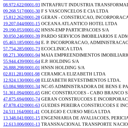
08.972.622/0001-93
INTRAFRUT INDUSTRIA TRANSFORMAD
09.268.517/0001-30
F S VASCONCELOS E CIA LTDA
15.812.262/0001-28
GERAN - CONSTRUCAO, INCORPORACA
19.207.044/0001-15
OCEANA ATLANTICO HOTEL LTDA
29.190.053/0001-02
HNSN-EMP PARTICIPACOES S/A
30.050.246/0001-39
PARDO SERVICOS IMOBILIARIOS E AD
05.463.185/0001-94
E. P. INCORPORACAO, ADMINISTRACA
57.754.285/0001-73
ECOCLINICA LTDA
08.271.306/0001-94
MAIA EMPREENDIMENTOS IMOBILIARI
55.944.439/0001-64
E.P. HOLDING S/A
26.888.298/0001-01
HNSN HOLDING S/A
02.811.281/0001-98
CERAMICA ELIZABETH LTDA
12.924.130/0001-08
ELIZABETH REVESTIMENTOS LTDA.
63.084.988/0001-34
NC-05 ADMINISTRADORA DE BENS E P
51.361.094/0001-65
GHC CONSTRUCOES - CABO BRANCO S
47.875.694/0001-74
GERAN CONSTRUCOES E INCORPORAC
47.878.432/0001-63
GUEDES PEREIRA CONSTRUCOES E IN
24.511.164/0001-41
COLEGIO E CURSO MEGA LTDA
13.348.041/0001-15
ENGENHARIA DE AVALIACOES, PERICI
12.613.006/0001-13
TRANSNACIONAL TRANSPORTE NACIO