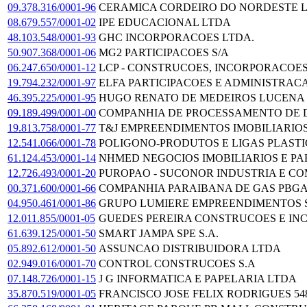
09.378.316/0001-96
CERAMICA CORDEIRO DO NORDESTE 
08.679.557/0001-02
IPE EDUCACIONAL LTDA
48.103.548/0001-93
GHC INCORPORACOES LTDA.
50.907.368/0001-06
MG2 PARTICIPACOES S/A
06.247.650/0001-12
LCP - CONSTRUCOES, INCORPORACOES
19.794.232/0001-97
ELFA PARTICIPACOES E ADMINISTRACA
46.395.225/0001-95
HUGO RENATO DE MEDEIROS LUCENA 0
09.189.499/0001-00
COMPANHIA DE PROCESSAMENTO DE 
19.813.758/0001-77
T&J EMPREENDIMENTOS IMOBILIARIO
12.541.066/0001-78
POLIGONO-PRODUTOS E LIGAS PLASTIC
61.124.453/0001-14
NHMED NEGOCIOS IMOBILIARIOS E PAR
12.726.493/0001-20
PUROPAO - SUCONOR INDUSTRIA E C
00.371.600/0001-66
COMPANHIA PARAIBANA DE GAS PBG
04.950.461/0001-86
GRUPO LUMIERE EMPREENDIMENTOS 
12.011.855/0001-05
GUEDES PEREIRA CONSTRUCOES E I
61.639.125/0001-50
SMART JAMPA SPE S.A.
05.892.612/0001-50
ASSUNCAO DISTRIBUIDORA LTDA
02.949.016/0001-70
CONTROL CONSTRUCOES S.A
07.148.726/0001-15
J G INFORMATICA E PAPELARIA LTDA
35.870.519/0001-05
FRANCISCO JOSE FELIX RODRIGUES 548