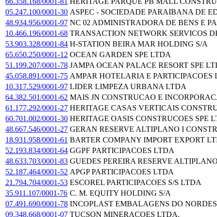
66.358.168/0001-81
HERITAGE PARQUE PB MALL CONSTRU
05.247.100/0001-30
ASPEC - SOCIEDADE PARAIBANA DE E
48.934.956/0001-97
NC 02 ADMINISTRADORA DE BENS E P
10.466.196/0001-68
TRANSACTION NETWORK SERVICOS DE
53.903.328/0001-84
H-STATION BEIRA MAR HOLDING S/A
65.650.250/0001-12
OCEAN GARDEN SPE LTDA
51.199.207/0001-78
JAMPA OCEAN PALACE RESORT SPE L
45.058.891/0001-75
AMPAR HOTELARIA E PARTICIPACOES 
10.317.529/0001-97
LIDER LIMPEZA URBANA LTDA
64.382.501/0001-62
MAIS JN CONSTRUCAO E INCORPORAC
61.177.292/0001-27
HERITAGE CASAS VERTICAIS CONSTR
60.701.002/0001-30
HERITAGE OASIS CONSTRUCOES SPE 
48.667.546/0001-27
GERAN RESERVE ALTIPLANO I CONST
18.931.958/0001-61
BARTER COMPANY IMPORT EXPORT L
52.193.834/0001-64
GGPF PARTICIPACOES LTDA
48.633.703/0001-83
GUEDES PEREIRA RESERVE ALTIPLANO
52.187.464/0001-52
APGP PARTICIPACOES LTDA
21.794.704/0001-53
ESCOREL PARTICIPACOES S/S LTDA
35.911.107/0001-76
C. M. EQUITY HOLDING S/A
07.491.690/0001-78
INCOPLAST EMBALAGENS DO NORDES
09.348.668/0001-07
TUCSON MINERACOES LTDA.