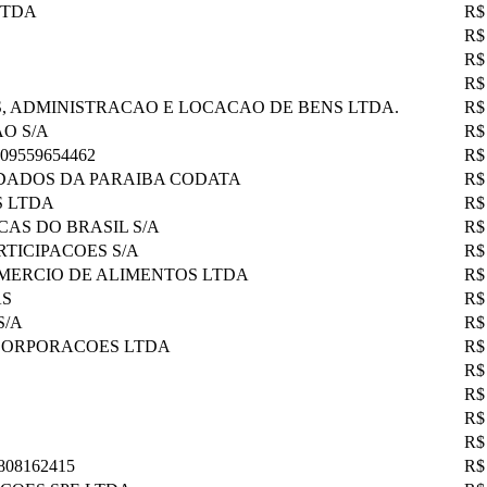
LTDA
R$
R$
R$
R$
, ADMINISTRACAO E LOCACAO DE BENS LTDA.
R$
O S/A
R$
9559654462
R$
DADOS DA PARAIBA CODATA
R$
S LTDA
R$
AS DO BRASIL S/A
R$
TICIPACOES S/A
R$
OMERCIO DE ALIMENTOS LTDA
R$
AS
R$
S/A
R$
NCORPORACOES LTDA
R$
R$
R$
R$
R$
08162415
R$