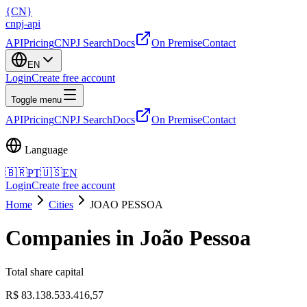
{
CN
}
cnpj
-
api
API
Pricing
CNPJ Search
Docs
On Premise
Contact
EN
Login
Create free account
Toggle menu
API
Pricing
CNPJ Search
Docs
On Premise
Contact
Language
🇧🇷
PT
🇺🇸
EN
Login
Create free account
Home
Cities
JOAO PESSOA
Companies in João Pessoa
Total share capital
R$ 83.138.533.416,57