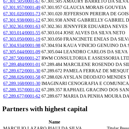
67.301.505/0001-67
67.301.505 AMAURY BARRETO DA SILVA
67.301.957/0001-49
67.301.957 GLAUCIA MORAIS GOUVEIA
67.301.020/0001-73
67.301.020 JEFFERSON PEREIRA DE GOIS
67.301.938/0001-12
67.301.938 ANNE GABRIELLY GABRIEL 
67.302.361/0001-63
67.302.361 JENNYFER EDUARDA NEVES
67.303.014/0001-55
67.303.014 JOSE ALVES DA SILVA NETO
67.303.050/0001-19
67.303.050 FRANCINETE ENEAS DA SILV
67.304.934/0001-98
67.304.934 KAUA VINICIO GENUINO DA 
67.305.044/0001-09
67.305.044 LEANDRO CARLOS DA SILVA
67.287.500/0001-27
RWM CONSULTORIA E ASSESSORIA LT
67.289.484/0001-01
67.289.484 MARCILENE ROSENDO DA SI
67.289.672/0001-30
67.289.672 PAMELA FERRAZ DE MESQU
67.288.026/0001-58
67.288.026 AYSLAN DEODATO MENDES 
67.289.168/0001-30
IMAGINARI CENOGRAFIA E COMUNICA
67.289.357/0001-02
67.289.357 RAPHAEL GRACINO DOS SA
67.289.677/0001-62
67.289.677 MARIA DA PENHA MOURA DA
Partners with highest capital
Name
MARCILIO LAZARO PIAUI DA SILVA
Titular Pess