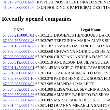
01.817.749/0001-99
HOSPITAL NOSSA SENHORA DAS NEVES
41.280.938/0001-90
ICO.N HOLDING E PARTICIPACOES LTD
Recently opened companies
CNPJ
Legal Name
67.305.211/0001-03
67.305.211 DIOGENES HENRIQUES DA 
67.302.767/0001-46
67.302.767 TEREZINHA MARIA ALVES SI
67.301.187/0001-34
67.301.187 TAMARA DA CONCEICAO S
67.302.669/0001-09
67.302.669 GIOVANNA RODRIGUES DE
67.303.090/0001-60
67.303.090 CRISTIANI ANDREA DANTAS
67.300.519/0001-66
67.300.519 ANDRESON DA SILVA SOUZA
67.301.145/0001-01
67.301.145 MARCELO ERICK TAVARES 
67.301.041/0001-99
67.301.041 JEAN NASCIMENTO DANTAS
67.302.378/0001-10
67.302.378 PEDRO HENRIQUE SOUSA FI
67.303.985/0001-03
67.303.985 AMANDA LIMA LEITE
67.304.389/0001-30
67.304.389 ELISANGELA SEVERINA DA 
67.300.850/0001-86
67.300.850 AMAURY BARRETO DA SILVA
67.300.865/0001-44
67.300.865 MARAILSON ALISSON DOS 
67.301.442/0001-49
67.301.442 DUANNY MIKAELLA SANTOS