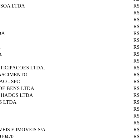
SSOA LTDA
R$
R$
R$
R$
DA
R$
R$
A
R$
A
R$
R$
TICIPACOES LTDA.
R$
NASCIMENTO
R$
O - SPC
R$
DE BENS LTDA
R$
LHADOS LTDA
R$
S LTDA
R$
R$
R$
R$
IS E IMOVEIS S/A
R$
10470
R$