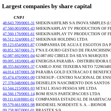
Largest companies by share capital
CNPJ
48.643.709/0001-31
SHEKINAHFILMS S/A INOVA SIMPLES (I.S
47.560.003/0001-43
SHEKINAHPLAY TV PRODUCTION OF FILM
47.560.176/0001-61
SHEKINAHPLAY TV PRODUCTION OF FILM
66.512.324/0001-17
SHEKINAH HOLDING LTDA
09.123.654/0001-87
COMPANHIA DE AGUA E ESGOTOS DA 
00.851.567/0001-71
F'NA E-OURO GESTAO DE FRANCHISIN
62.087.692/0001-04
62.087.692 CIBELE DA SILVA MARQUES
09.095.183/0001-40
ENERGISA PARAIBA - DISTRIBUIDORA 
48.355.843/0001-37
CAMILO JOSE TEIXEIRA NETO 72296348
44.014.187/0001-58
PARAIBA GOLD EXTRACAO E BENEFIC
05.474.470/0001-00
CENESUP - CENTRO NACIONAL DE ENS
27.378.048/0001-94
DEISIELEN NASCIMENTO DOS SANTOS 0
63.544.215/0001-93
SETAI L JOAO PESSOA SPE LTDA
44.566.179/0001-14
BOM JESUS PARTICIPACOES LTDA
09.111.618/0001-01
COMPANHIA ESTADUAL DE HABITACA
09.579.661/0001-98
BIODIESEL NORDESTE S. A. - BIONOR
09.258.807/0001-01
BRASTEX S/A