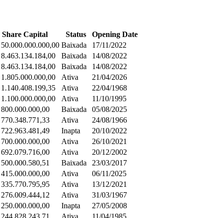
Share Capital
Status
Opening Date
 50.000.000.000,00
Baixada
17/11/2022
 8.463.134.184,00
Baixada
14/08/2022
 8.463.134.184,00
Baixada
14/08/2022
 1.805.000.000,00
Ativa
21/04/2026
 1.140.408.199,35
Ativa
22/04/1968
 1.100.000.000,00
Ativa
11/10/1995
 800.000.000,00
Baixada
05/08/2025
 770.348.771,33
Ativa
24/08/1966
 722.963.481,49
Inapta
20/10/2022
 700.000.000,00
Ativa
26/10/2021
 692.079.716,00
Ativa
20/12/2002
 500.000.580,51
Baixada
23/03/2017
 415.000.000,00
Ativa
06/11/2025
 335.770.795,95
Ativa
13/12/2021
 276.009.444,12
Ativa
31/03/1967
 250.000.000,00
Inapta
27/05/2008
 244.828.243,71
Ativa
11/04/1985