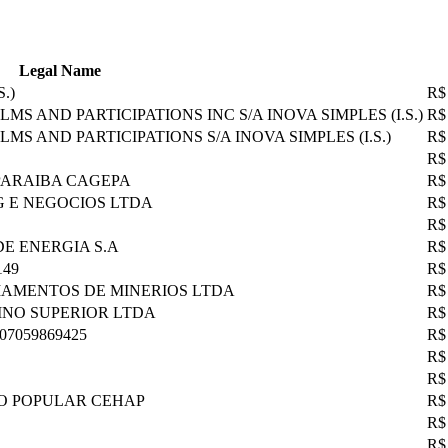
Legal Name
.)
R$
S AND PARTICIPATIONS INC S/A INOVA SIMPLES (I.S.)
R$
S AND PARTICIPATIONS S/A INOVA SIMPLES (I.S.)
R$
R$
PARAIBA CAGEPA
R$
G E NEGOCIOS LTDA
R$
R$
DE ENERGIA S.A
R$
149
R$
IAMENTOS DE MINERIOS LTDA
R$
INO SUPERIOR LTDA
R$
7059869425
R$
R$
R$
O POPULAR CEHAP
R$
R$
R$