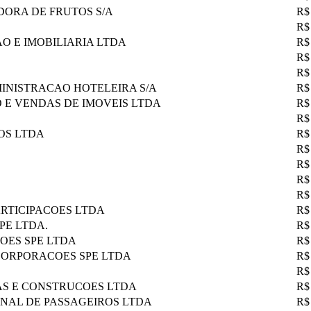
ORA DE FRUTOS S/A
R$
R$
O E IMOBILIARIA LTDA
R$
R$
R$
MINISTRACAO HOTELEIRA S/A
R$
O E VENDAS DE IMOVEIS LTDA
R$
R$
OS LTDA
R$
R$
R$
R$
R$
ARTICIPACOES LTDA
R$
PE LTDA.
R$
OES SPE LTDA
R$
CORPORACOES SPE LTDA
R$
R$
AS E CONSTRUCOES LTDA
R$
NAL DE PASSAGEIROS LTDA
R$