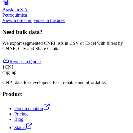
Braskem S.A.
Petroquímica
View more companies in the area
Need bulk data?
We export segmented CNPJ lists in CSV or Excel with filters by
CNAE, City and Share Capital.
Request a Quote
{
CN
}
cnpj
-
api
CNPJ data for developers. Fast, reliable and affordable.
Product
Documentation
Pricing
Blog
Status