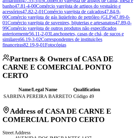
armarinho
47.55-5-03
Comercio varejista de artigos de cama, mesa e
banho
47.81-4-00
Comércio varejista de artigos do vestuário e
acessórios
47.82-2-01
Comércio varejista de calçados
47.84-9-
00
Comércio varejista de gás liqüefeito de petróleo (GLP)
47.89-0-
01
Comércio varejista de suvenires, bijuterias e artesanatos
47.89-0-
99
Comércio varejista de outros produtos não especificados
anteriormente
56.11-2-03
Lanchonetes, casas de chá, de sucos e
similares
66.19-3-02
Correspondentes de instituições
financeiras
82.19-9-01
Fotocópias
Partners & Owners of CASA DE
CARNE E COMERCIAL PONTO
CERTO
Name/Legal Name
Qualification
SABRINA PEREIRA BARRETO
Código 49
Address of CASA DE CARNE E
COMERCIAL PONTO CERTO
Street Address