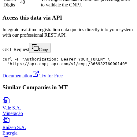
40
Digits
to validate the CNPJ.
Access this data via API
Integrate real-time registration data queries directly into your system
with our professional REST API.
GET Request
Copy
curl -H "Authorization: Bearer YOUR_TOKEN" \

  "https://api.cnpj-api.com/v1/cnpj/36693276000140"
Documentation
Try for Free
Similar Companies in
MT
Vale S.A.
Mineração
Raízen S.A.
Energia