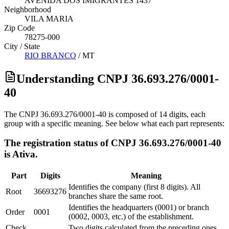
AVENIDA DOS IMIGRANTES 1437
Neighborhood
VILA MARIA
Zip Code
78275-000
City / State
RIO BRANCO
/
MT
Understanding CNPJ 36.693.276/0001-
40
The CNPJ 36.693.276/0001-40 is composed of 14 digits, each
group with a specific meaning. See below what each part represents:
The registration status of CNPJ 36.693.276/0001-40
is Ativa.
Part
Digits
Meaning
Identifies the company (first 8 digits). All
Root
36693276
branches share the same root.
Identifies the headquarters (0001) or branch
Order
0001
(0002, 0003, etc.) of the establishment.
Check
Two digits calculated from the preceding ones