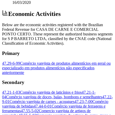
16/03/2020
Economic Activities
Below are the economic activities registered with the Brazilian
Federal Revenue for CASA DE CARNE E COMERCIAL
PONTO CERTO. These represent the authorized business segments
for S P BARRETO LTDA, classified by the CNAE code (National
Classification of Economic Activities).
Primary
47.29-6-99
Comércio varejista de produtos alimentícios em geral ou
especializado em produtos alimentícios não especificados
anteriormente
Secondary
47.21-1-03
Comércio varejista de laticínios e frios
47.21-1-
04
Comércio varejista de doces, balas, bombons e semelhantes
47.22-
9-01
Comércio varejista de carnes - açougues
47.23-7-00
Comércio
varejista de bebidas
47.44-0-01
Comércio varejista de ferragens e
ferramentas
47.55-5-02
Comercio varejista de artigos de