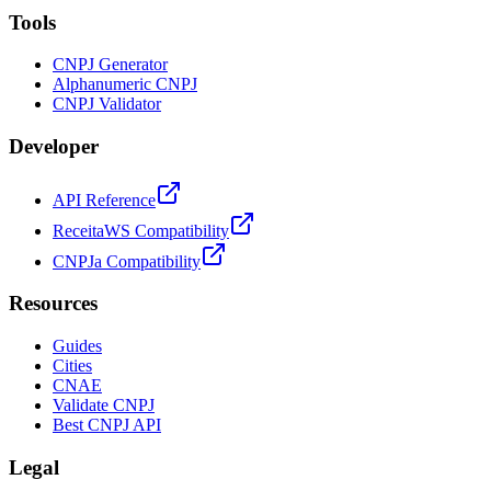
Tools
CNPJ Generator
Alphanumeric CNPJ
CNPJ Validator
Developer
API Reference
ReceitaWS Compatibility
CNPJa Compatibility
Resources
Guides
Cities
CNAE
Validate CNPJ
Best CNPJ API
Legal