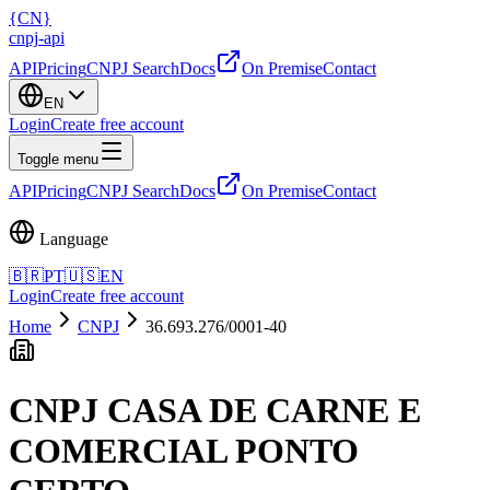
{
CN
}
cnpj
-
api
API
Pricing
CNPJ Search
Docs
On Premise
Contact
EN
Login
Create free account
Toggle menu
API
Pricing
CNPJ Search
Docs
On Premise
Contact
Language
🇧🇷
PT
🇺🇸
EN
Login
Create free account
Home
CNPJ
36.693.276/0001-40
CNPJ
CASA DE CARNE E
COMERCIAL PONTO