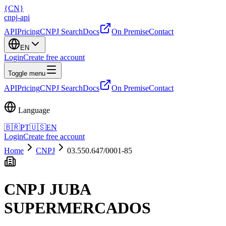
{
CN
}
cnpj
-
api
API
Pricing
CNPJ Search
Docs
On Premise
Contact
EN
Login
Create free account
Toggle menu
API
Pricing
CNPJ Search
Docs
On Premise
Contact
Language
🇧🇷
PT
🇺🇸
EN
Login
Create free account
Home
CNPJ
03.550.647/0001-85
CNPJ
JUBA
SUPERMERCADOS