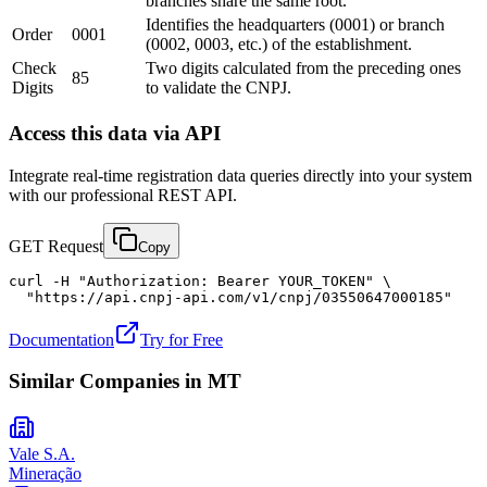
branches share the same root.
Identifies the headquarters (0001) or branch
Order
0001
(0002, 0003, etc.) of the establishment.
Check
Two digits calculated from the preceding ones
85
Digits
to validate the CNPJ.
Access this data via API
Integrate real-time registration data queries directly into your system
with our professional REST API.
GET Request
Copy
curl -H "Authorization: Bearer YOUR_TOKEN" \

  "https://api.cnpj-api.com/v1/cnpj/03550647000185"
Documentation
Try for Free
Similar Companies in
MT
Vale S.A.
Mineração