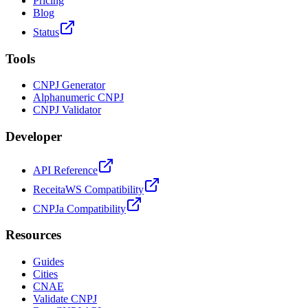
Pricing
Blog
Status
Tools
CNPJ Generator
Alphanumeric CNPJ
CNPJ Validator
Developer
API Reference
ReceitaWS Compatibility
CNPJa Compatibility
Resources
Guides
Cities
CNAE
Validate CNPJ