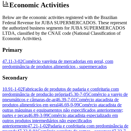
Economic Activities
Below are the economic activities registered with the Brazilian
Federal Revenue for JUBA SUPERMERCADOS. These represent
the authorized business segments for JUBA SUPERMERCADOS
LTDA, classified by the CNAE code (National Classification of
Economic Activities).
Primary
47.11-3-02
Comércio varejista de mercadorias em geral, com
predominância de produtos alimentícios - supermercados
Secondary
10.91-1-02
Fabricação de produtos de padaria e confeitaria com
predominância de produção própria
45.30-7-05
Comércio a varejo de
pneumáticos e câmaras-de-ar
46.39-7-01
Comércio atacadista de
produtos alimentícios em geral
46.69-9-99
Comércio atacadista de
outras máquinas e equipamentos não especificados anteriormente;
partes e peças
46.89-3-99
Comércio atacadista especializado em
outros produtos intermediários não especificados
anteriormente
47.21-1-02
Padaria e confeitaria com predominância de