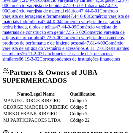
revenda
47.22-9-01
Comércio varejista de carnes - açougues
47.23-7-
00
Comércio varejista de bebidas
47.29-6-01
Tabacaria
47.42-3-
00
Comércio varejista de material elétrico
47.44-0-01
Comércio
varejista de ferragens e ferramentas
47.44-0-03
Comércio varejista de
materiais hidráulicos
47.44-0-04
Comércio varejista de cal, areia,
pedra britada, tijolos e telhas
47.44-0-99
Comércio varejista de
materiais de construção em geral
47.55-5-02
Comercio varejista de
artigos de armarinho
47.72-5-00
Comércio varejista de cosméticos,
produtos de perfumaria e de higiene pessoal
47.81-4-00
Comércio
varejista de artigos do vestuário e acessórios
56.11-2-01
Restaurantes
e similares
56.11-2-03
Lanchonetes, casas de chá, de sucos e
similares
66.19-3-02
Correspondentes de instituições financeiras
Partners & Owners of JUBA
SUPERMERCADOS
Name/Legal Name
Qualification
MANUEL JORGE RIBEIRO
Código 5
GEORGE MARCELO RIBEIRO
Código 5
MIRKO FRANK RIBEIRO
Código 5
MJ PARTICIPACOES LTDA
Código 22