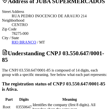
Address of JUBA SUPERMERCADOS
Street Address
RUA PEDRO INOCENCIO DE ARAUJO 214
Neighborhood
CENTRO
Zip Code
78275-000
City / State
RIO BRANCO
/
MT
Understanding CNPJ 03.550.647/0001-
85
The CNPJ 03.550.647/0001-85 is composed of 14 digits, each
group with a specific meaning. See below what each part represents:
The registration status of CNPJ 03.550.647/0001-85
is Ativa.
Part
Digits
Meaning
Identifies the company (first 8 digits). All
Root
03550647