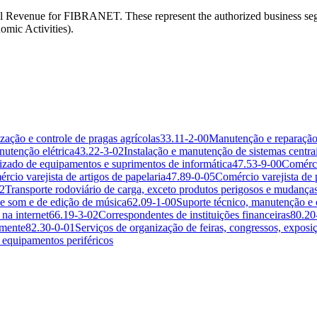
n Federal Revenue for FIBRANET. These represent the authorized 
mic Activities).
zação e controle de pragas agrícolas
33.11-2-00
Manutenção e reparação d
nutenção elétrica
43.22-3-02
Instalação e manutenção de sistemas centrai
lizado de equipamentos e suprimentos de informática
47.53-9-00
Comérci
rcio varejista de artigos de papelaria
47.89-0-05
Comércio varejista de 
2
Transporte rodoviário de carga, exceto produtos perigosos e mudanças, 
e som e de edição de música
62.09-1-00
Suporte técnico, manutenção e 
na internet
66.19-3-02
Correspondentes de instituições financeiras
80.20
rmente
82.30-0-01
Serviços de organização de feiras, congressos, exposiç
equipamentos periféricos