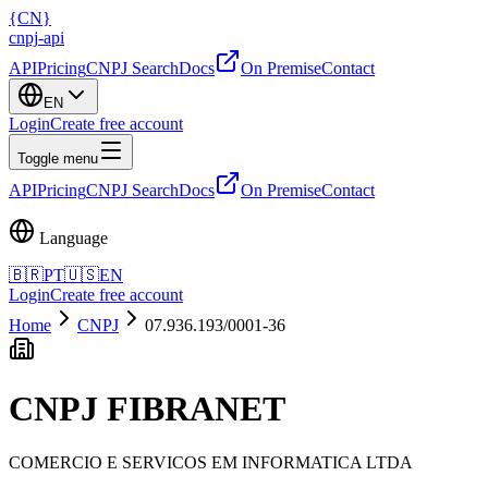
{
CN
}
cnpj
-
api
API
Pricing
CNPJ Search
Docs
On Premise
Contact
EN
Login
Create free account
Toggle menu
API
Pricing
CNPJ Search
Docs
On Premise
Contact
Language
🇧🇷
PT
🇺🇸
EN
Login
Create free account
Home
CNPJ
07.936.193/0001-36
CNPJ
FIBRANET
COMERCIO E SERVICOS EM INFORMATICA LTDA