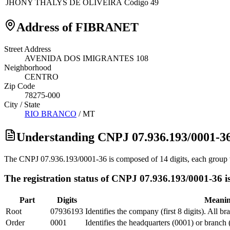
JHONY THALYS DE OLIVEIRA
Código 49
Address of FIBRANET
Street Address
AVENIDA DOS IMIGRANTES 108
Neighborhood
CENTRO
Zip Code
78275-000
City / State
RIO BRANCO
/
MT
Understanding CNPJ 07.936.193/0001-3
The CNPJ 07.936.193/0001-36 is composed of 14 digits, each group w
The registration status of CNPJ 07.936.193/0001-36 is
Part
Digits
Meani
Root
07936193
Identifies the company (first 8 digits). All b
Order
0001
Identifies the headquarters (0001) or branch 