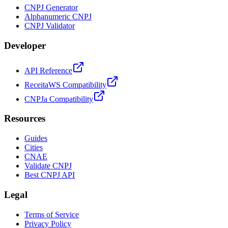
CNPJ Generator
Alphanumeric CNPJ
CNPJ Validator
Developer
API Reference
ReceitaWS Compatibility
CNPJa Compatibility
Resources
Guides
Cities
CNAE
Validate CNPJ
Best CNPJ API
Legal
Terms of Service
Privacy Policy