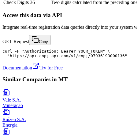
Check Digits
36
Two digits calculated from the preceding one
Access this data via API
Integrate real-time registration data queries directly into your syste
GET Request
Copy
curl -H "Authorization: Bearer YOUR_TOKEN" \

  "https://api.cnpj-api.com/v1/cnpj/07936193000136"
Documentation
Try for Free
Similar Companies in
MT
Vale S.A.
Mineração
Raízen S.A.
Energia