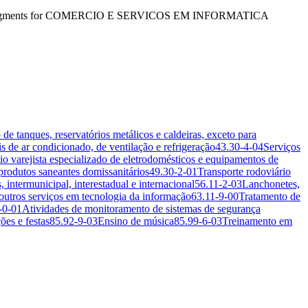
business segments for COMERCIO E SERVICOS EM INFORMATICA
e tanques, reservatórios metálicos e caldeiras, exceto para
s de ar condicionado, de ventilação e refrigeração
43.30-4-04
Serviços
o varejista especializado de eletrodomésticos e equipamentos de
produtos saneantes domissanitários
49.30-2-01
Transporte rodoviário
intermunicipal, interestadual e internacional
56.11-2-03
Lanchonetes,
outros serviços em tecnologia da informação
63.11-9-00
Tratamento de
-0-01
Atividades de monitoramento de sistemas de segurança
ões e festas
85.92-9-03
Ensino de música
85.99-6-03
Treinamento em