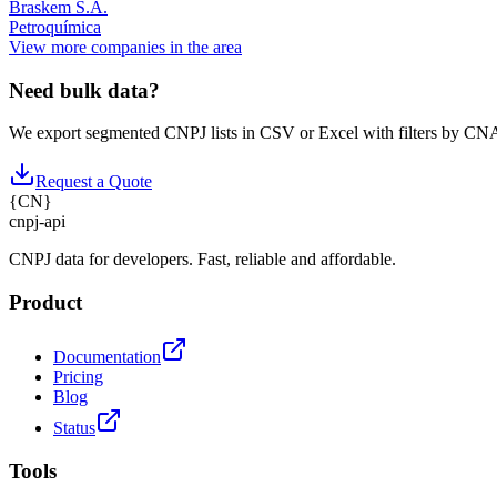
Braskem S.A.
Petroquímica
View more companies in the area
Need bulk data?
We export segmented CNPJ lists in CSV or Excel with filters by CNA
Request a Quote
{
CN
}
cnpj
-
api
CNPJ data for developers. Fast, reliable and affordable.
Product
Documentation
Pricing
Blog
Status
Tools