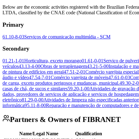
Below are the economic activities registered with the Brazilia
LTDA, classified by the CNAE code (National Classification of Econo
Primary
61.10-8-03
Serviços de comunicação multimídia - SCM
Secondary
01.21-1-01
Horticultura, exceto morango
01.61-0-01
Serviço de pulveri
veículos
43.13-4-00
Obras de terraplenagem
43.21-5-00
Instalação e ma
de pintura de edifícios em geral
47.51-2-01
Comércio varejista especia
áudio e vídeo
47.54-7-01
Comércio varejista de móveis
47.61-0-03
Comé
de carga, exceto produtos perigosos e mudanças, municipal.
49.30-2-0
casas de chá, de sucos e similares
59.20-1-00
Atividades de gravação d
dados, provedores de serviços de aplicação e serviços de hospedagem 
eletrônico
81.29-0-00
Atividades de limpeza não especificadas anterio
informática
95.11-8-00
Reparação e manutenção de computadores e de 
Partners & Owners of FIBRANET
Name/Legal Name
Qualification