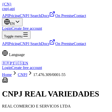
{
CN
}
cnpj
-
api
API
Pricing
CNPJ Search
Docs
On Premise
Contact
EN
Login
Create free account
Toggle menu
API
Pricing
CNPJ Search
Docs
On Premise
Contact
Language
🇧🇷
PT
🇺🇸
EN
Login
Create free account
Home
CNPJ
17.476.309/0001-55
CNPJ
REAL VARIEDADES
REAL COMERCIO E SERVICOS LTDA