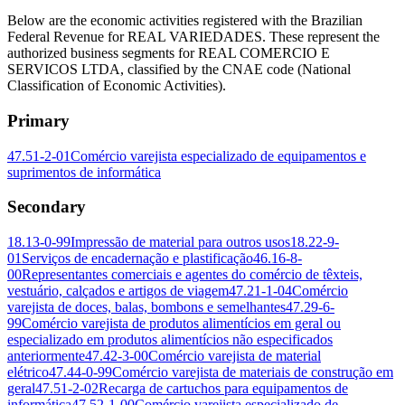
Below are the economic activities registered with the Brazilian
Federal Revenue for REAL VARIEDADES. These represent the
authorized business segments for REAL COMERCIO E
SERVICOS LTDA, classified by the CNAE code (National
Classification of Economic Activities).
Primary
47.51-2-01
Comércio varejista especializado de equipamentos e
suprimentos de informática
Secondary
18.13-0-99
Impressão de material para outros usos
18.22-9-
01
Serviços de encadernação e plastificação
46.16-8-
00
Representantes comerciais e agentes do comércio de têxteis,
vestuário, calçados e artigos de viagem
47.21-1-04
Comércio
varejista de doces, balas, bombons e semelhantes
47.29-6-
99
Comércio varejista de produtos alimentícios em geral ou
especializado em produtos alimentícios não especificados
anteriormente
47.42-3-00
Comércio varejista de material
elétrico
47.44-0-99
Comércio varejista de materiais de construção em
geral
47.51-2-02
Recarga de cartuchos para equipamentos de
informática
47.52-1-00
Comércio varejista especializado de