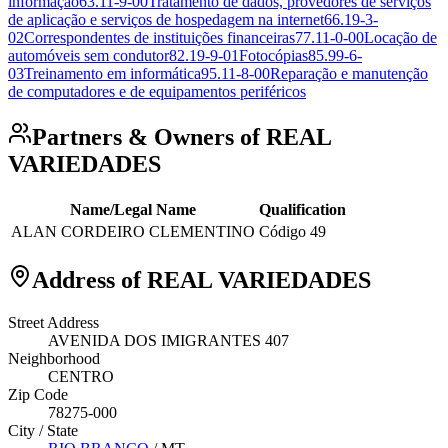
informação
63.11-9-00
Tratamento de dados, provedores de serviços
de aplicação e serviços de hospedagem na internet
66.19-3-
02
Correspondentes de instituições financeiras
77.11-0-00
Locação de
automóveis sem condutor
82.19-9-01
Fotocópias
85.99-6-
03
Treinamento em informática
95.11-8-00
Reparação e manutenção
de computadores e de equipamentos periféricos
Partners & Owners of REAL
VARIEDADES
Name/Legal Name
Qualification
ALAN CORDEIRO CLEMENTINO
Código 49
Address of REAL VARIEDADES
Street Address
AVENIDA DOS IMIGRANTES 407
Neighborhood
CENTRO
Zip Code
78275-000
City / State