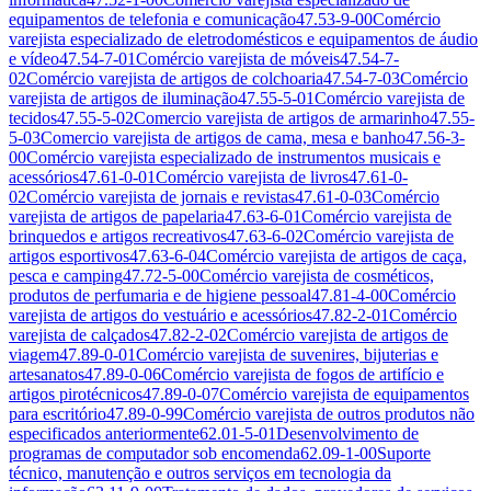
equipamentos de telefonia e comunicação
47.53-9-00
Comércio
varejista especializado de eletrodomésticos e equipamentos de áudio
e vídeo
47.54-7-01
Comércio varejista de móveis
47.54-7-
02
Comércio varejista de artigos de colchoaria
47.54-7-03
Comércio
varejista de artigos de iluminação
47.55-5-01
Comércio varejista de
tecidos
47.55-5-02
Comercio varejista de artigos de armarinho
47.55-
5-03
Comercio varejista de artigos de cama, mesa e banho
47.56-3-
00
Comércio varejista especializado de instrumentos musicais e
acessórios
47.61-0-01
Comércio varejista de livros
47.61-0-
02
Comércio varejista de jornais e revistas
47.61-0-03
Comércio
varejista de artigos de papelaria
47.63-6-01
Comércio varejista de
brinquedos e artigos recreativos
47.63-6-02
Comércio varejista de
artigos esportivos
47.63-6-04
Comércio varejista de artigos de caça,
pesca e camping
47.72-5-00
Comércio varejista de cosméticos,
produtos de perfumaria e de higiene pessoal
47.81-4-00
Comércio
varejista de artigos do vestuário e acessórios
47.82-2-01
Comércio
varejista de calçados
47.82-2-02
Comércio varejista de artigos de
viagem
47.89-0-01
Comércio varejista de suvenires, bijuterias e
artesanatos
47.89-0-06
Comércio varejista de fogos de artifício e
artigos pirotécnicos
47.89-0-07
Comércio varejista de equipamentos
para escritório
47.89-0-99
Comércio varejista de outros produtos não
especificados anteriormente
62.01-5-01
Desenvolvimento de
programas de computador sob encomenda
62.09-1-00
Suporte
técnico, manutenção e outros serviços em tecnologia da