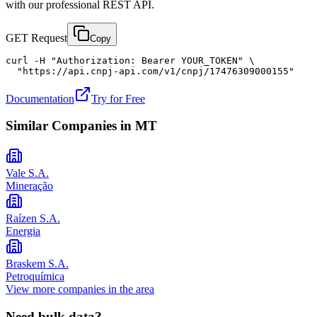
with our professional REST API.
GET Request
Copy
curl -H "Authorization: Bearer YOUR_TOKEN" \

  "https://api.cnpj-api.com/v1/cnpj/17476309000155"
Documentation
Try for Free
Similar Companies in
MT
Vale S.A.
Mineração
Raízen S.A.
Energia
Braskem S.A.
Petroquímica
View more companies in the area
Need bulk data?